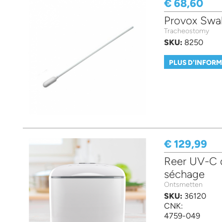
€ 68,60
Provox Swa
Tracheostomy
SKU:
8250
PLUS D'INFOR
€ 129,99
Reer UV-C d
séchage
Ontsmetten
SKU:
36120
CNK:
4759-049