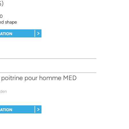
5)
0
ed shape
MATION
e poitrine pour homme MED
nden
MATION