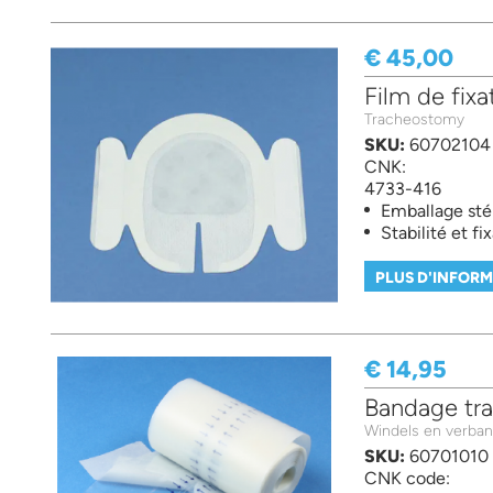
€ 45,00
Film de fixa
Tracheostomy
SKU:
60702104
CNK:
4733-416
Emballage stér
Stabilité et fi
PLUS D'INFOR
€ 14,95
Bandage tr
Windels en verba
SKU:
60701010
CNK code: