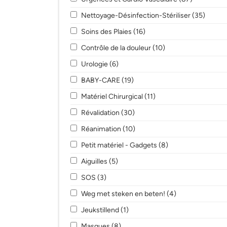
Apply Nettoyage-Désinfection-Stériliser fil
Apply 
Nettoyage-Désinfection-Stériliser (35)
Apply Soins des Plaies filter
Apply Soins des Plaies filt
Soins des Plaies (16)
Apply Contrôle de la douleur filter
Apply Contrôle de la
Contrôle de la douleur (10)
Apply Urologie filter
Apply Urologie filter
Urologie (6)
Apply BABY-CARE filter
Apply BABY-CARE filter
BABY-CARE (19)
Apply Matériel Chirurgical filter
Apply Matériel Chirurgic
Matériel Chirurgical (11)
Apply Révalidation filter
Apply Révalidation filter
Révalidation (30)
Apply Réanimation filter
Apply Réanimation filter
Réanimation (10)
Apply Petit matériel - Gadgets filter
Apply Petit matérie
Petit matériel - Gadgets (8)
Apply Aiguilles filter
Apply Aiguilles filter
Aiguilles (5)
Apply SOS filter
Apply SOS filter
SOS (3)
Apply Weg met steken en beten! filter
Apply Weg met s
Weg met steken en beten! (4)
Apply Jeukstillend filter
Apply Jeukstillend filter
Jeukstillend (1)
Apply Masques filter
Apply Masques filter
Masques (8)