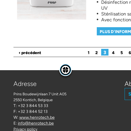
Désinfection 
UV
Stérilisation 
Avec fonction
PLUS D'INFOR
Pages
3
‹ précédent
1
2
4
5
6
Adresse
Ab
S
Prins Boudewijnlaan 7 Unit A05
2550 Kontich
, Belgique
T: +32 3 844 53 33
F: +32 3 844 52 13
W:
www.henrotech.be
E:
info@henrotech.be
Privacy policy