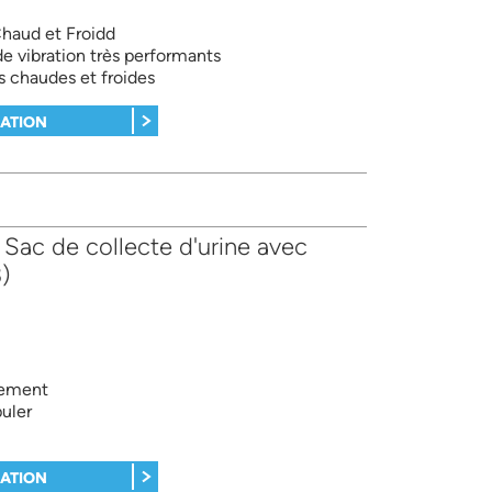
haud et Froidd
de vibration très performants
és chaudes et froides
MATION
ac de collecte d'urine avec
)
dement
uler
MATION