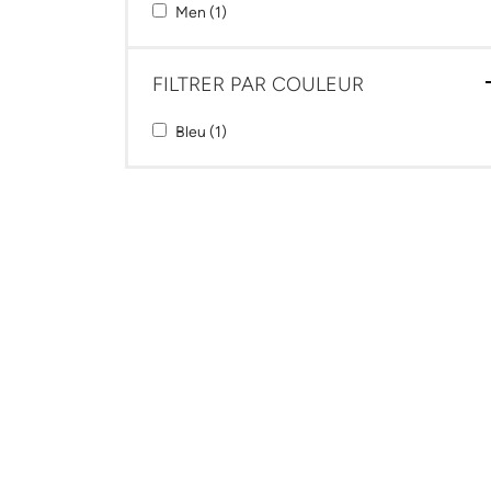
Apply Men filter
Apply Men filter
Men (1)
FILTRER PAR COULEUR
Apply Bleu filter
Apply Bleu filter
Bleu (1)