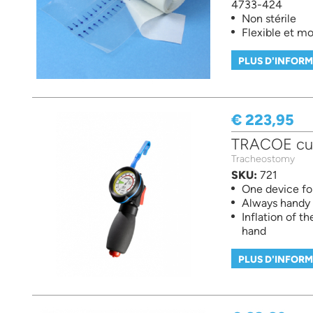
4733-424
Non stérile
Flexible et mo
PLUS D'INFOR
€ 223,95
TRACOE cuff
Tracheostomy
SKU:
721
One device for
Always handy -
Inflation of t
hand
PLUS D'INFOR