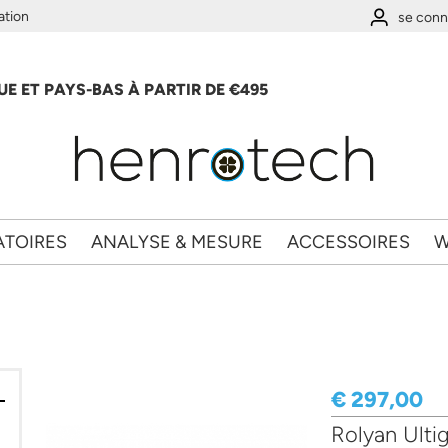
ation
se conn
E ET PAYS-BAS À PARTIR DE €495
ATOIRES
ANALYSE & MESURE
ACCESSOIRES
W
€ 297,00
Rolyan Ultig
nces et Cardio Vasculaire filter