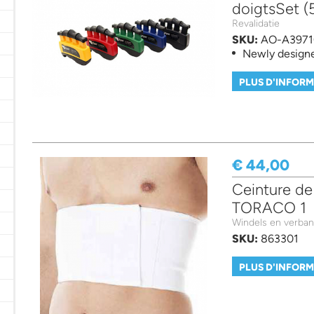
doigtsSet (
ter
Nettoyage-Désinfection-Stériliser filter
Revalidatie
SKU:
AO-A3971
er
Newly design
 douleur filter
PLUS D'INFOR
al filter
€ 44,00
Ceinture d
l - Gadgets filter
TORACO 1
Windels en verba
SKU:
863301
PLUS D'INFOR
teken en beten! filter