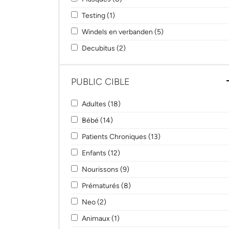
Apply Testing filter
Apply Testing filter
Testing (1)
Apply Windels en verbanden filter
Apply Windels en ver
Windels en verbanden (5)
Apply Decubitus filter
Apply Decubitus filter
Decubitus (2)
PUBLIC CIBLE
Apply Adultes filter
Apply Adultes filter
Adultes (18)
Apply Bébé filter
Apply Bébé filter
Bébé (14)
Apply Patients Chroniques filter
Apply Patients Chroni
Patients Chroniques (13)
Apply Enfants filter
Apply Enfants filter
Enfants (12)
Apply Nourissons filter
Apply Nourissons filter
Nourissons (9)
Apply Prématurés filter
Apply Prématurés filter
Prématurés (8)
Apply Neo filter
Apply Neo filter
Neo (2)
Apply Animaux filter
Apply Animaux filter
Animaux (1)