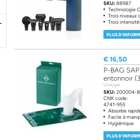
SKU:
88987
Technologie C
Trois niveaux 
Trois intensit
PLUS D'INFOR
€ 16,50
P-BAG SAP S
entonnoir (3
Urologie
SKU:
200004-B
CNK code:
4741-955
Absorbe rapi
Facile à manip
Hygiénique
PLUS D'INFOR