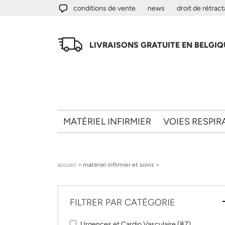
Aller au contenu principal
conditions de vente
news
droit de rétract
LIVRAISONS GRATUITE EN BELGIQU
MATÉRIEL INFIRMIER
VOIES RESPIR
Vous êtes ici
accueil
> matériel infirmier et soins >
FILTRER PAR CATÉGORIE
Apply Urgences et Cardio Vasculaire filter
Apply Urge
Urgences et Cardio Vasculaire (87)