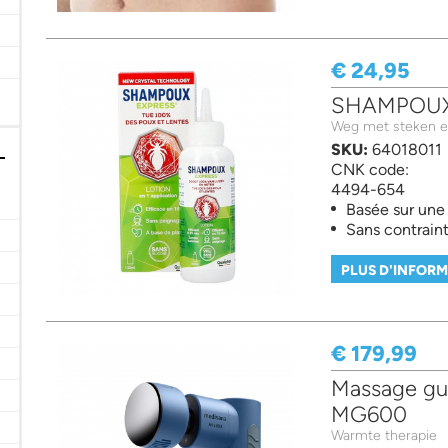
banden filter
€ 24,95
SHAMPOUX® 
Weg met steken e
SKU:
64018011
CNK code:
4494-654
Basée sur une 
Sans contrain
ques filter
PLUS D'INFOR
€ 179,99
Massage gun
MG600
Warmte therapie