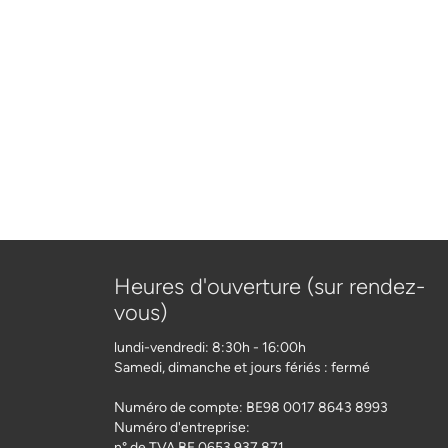
Heures d'ouverture (sur rendez-
vous)
lundi-vendredi: 8:30h - 16:00h
Samedi, dimanche et jours fériés : fermé
Numéro de compte: BE98 0017 8643 8993
Numéro d'entreprise:
n° de TVA BE 0653.937.871