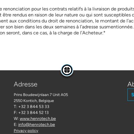
 renonciation pour les contrats relatifs à la livraison de produit
 être rendus en raison de leur nature ou qui sont susceptibles
ent aux conditions du droit de renonciation, le montant de l’ac
irer son bien dans les deux semaines à l’adresse susmentionnée. 
son seront, dans ce cas, à la charge de l’Acheteur.*
Adresse
Ab
S
Prins Boudewijnlaan 7 Unit A05
2550 Kontich
, Belgique
T: +32 3 844 53 33
F: +32 3 844 52 13
W:
www.henrotech.be
E:
info@henrotech.be
Privacy policy