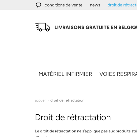
Aller au contenu principal
conditions de vente
news
droit de rétract
LIVRAISONS GRATUITE EN BELGIQU
MATÉRIEL INFIRMIER
VOIES RESPIR
Vous êtes ici
accueil
> droit de rétractation
Droit de rétractation
Le droit de rétractation ne s’applique pas aux produits st