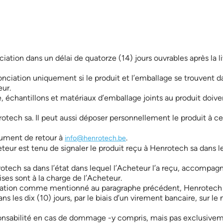
ciation dans un délai de quatorze (14) jours ouvrables après la 
onciation uniquement si le produit et l’emballage se trouvent da
eur.
e, échantillons et matériaux d’emballage joints au produit doive
rotech sa. Il peut aussi déposer personnellement le produit à cet
cument de retour à
.
info@henrotech.be
heteur est tenu de signaler le produit reçu à Henrotech sa dans l
nrotech sa dans l’état dans lequel l’Acheteur l’a reçu, accom
ises sont à la charge de l’Acheteur.
nciation comme mentionné au paragraphe précédent, Henrotech s
ns les dix (10) jours, par le biais d’un virement bancaire, sur
onsabilité en cas de dommage -y compris, mais pas exclusivemen