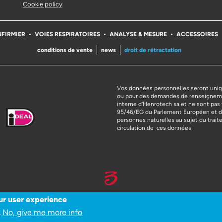
Cookie policy
NFIRMIER
VOIES RESPIRATOIRES
ANALYSE & MESURE
ACCESSOIRES
conditions de vente
news
droit de rétractation
Vos données personnelles seront uniq
ou pour des demandes de renseigneme
interne d’Henrotech sa et ne sont pas 
95/46/EG du Parlement Européen et du 
personnes naturelles au sujet du trai
circulation de ces données
ur user experience
WEBSITE DOOR 3SIGN
No, give me more info
.