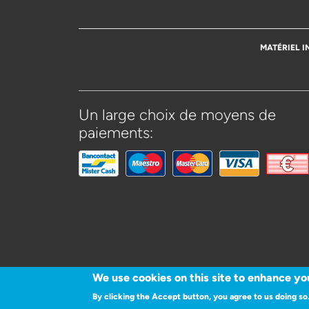
MATÉRIEL I
Un large choix de moyens de
paiements:
We use cookies on this site to enhance yo
By clicking the Accept button, you agree to us doing so