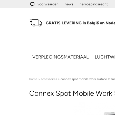
Overslaan en naar de algemene inhoud gaan
voorwaarden
news
herroepingsrecht
GRATIS LEVERING in België en Nede
VERPLEGINGSMATERIAAL
LUCHTW
U bent hier
home
>
accessoires
> connex spot mobile work surface stan
Connex Spot Mobile Work 