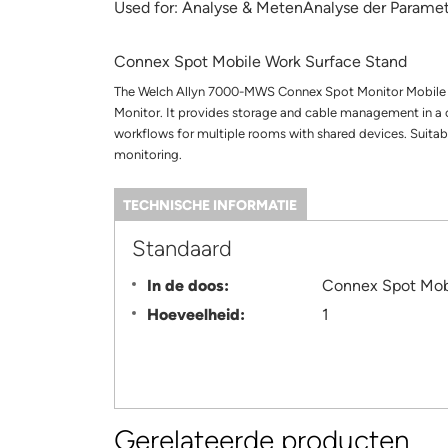
Used for:
Analyse & MetenAnalyse der Parame
Connex Spot Mobile Work Surface Stand
The Welch Allyn 7000-MWS Connex Spot Monitor Mobile W
Monitor. It provides storage and cable management in a co
workflows for multiple rooms with shared devices. Suitabl
monitoring.
TECHNISCHE INFORMATIE
(ACTIEVE
TABBLAD)
Information
Standaard
In de doos:
Connex Spot Mob
Hoeveelheid:
1
Gerelateerde producten