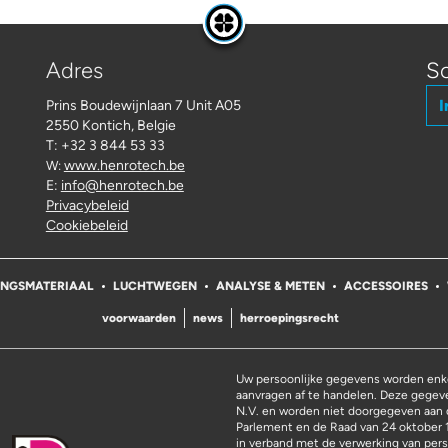
Adres
Sc
I
Prins Boudewijnlaan 7 Unit A05
2550 Kontich, Belgie
T: +32 3 844 53 33
www.henrotech.be
W:
E:
info@henrotech.be
Privacybeleid
Cookiebeleid
INGSMATERIAAL
LUCHTWEGEN
ANALYSE & METEN
ACCESSOIRES
voorwaarden
news
herroepingsrecht
Uw persoonlijke gegevens worden enke
aanvragen af te handelen. Deze gege
N.V. en worden niet doorgegeven aan 
Parlement en de Raad van 24 oktober 
in verband met de verwerking van pers