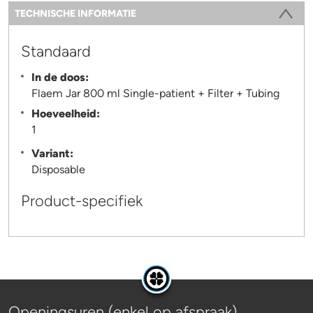
Information
TECHNISCHE INFORMATIE
(ACTIEVE TABBLAD)
Standaard
In de doos:
Flaem Jar 800 ml Single-patient + Filter + Tubing
Hoeveelheid:
1
Variant:
Disposable
Product-specifiek
Openingsuren (enkel op afspraak)