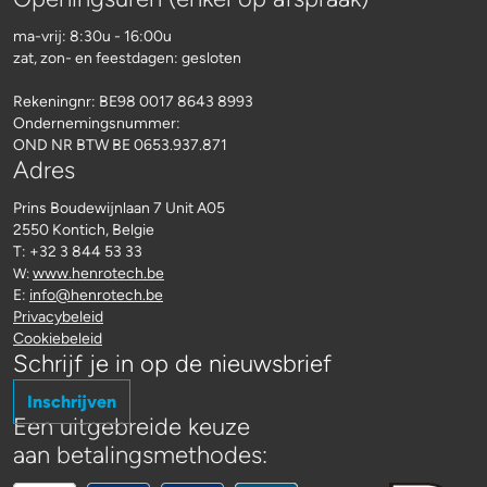
ma-vrij: 8:30u - 16:00u
zat, zon- en feestdagen: gesloten
Rekeningnr:
BE98 0017 8643 8993
Ondernemingsnummer:
OND NR BTW BE 0653.937.871
Adres
Prins Boudewijnlaan 7 Unit A05
2550 Kontich, Belgie
T: +32 3 844 53 33
www.henrotech.be
W:
E:
info@henrotech.be
Privacybeleid
Cookiebeleid
Schrijf je in op de nieuwsbrief
Inschrijven
Een uitgebreide keuze
aan betalingsmethodes: