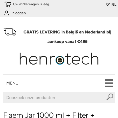
Overslaan en naar de algemene inhoud gaan
Uw winkelwagen is leeg.
NL
inloggen
GRATIS LEVERING in België en Nederland bij
aankoop vanaf €495
MENU
U bent hier
Flaem Jar 1000 ml + Filter +