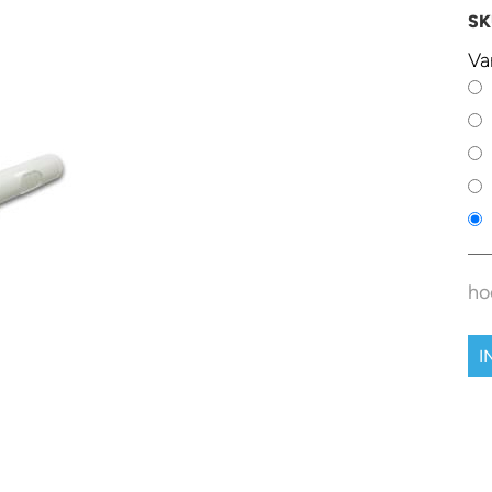
SK
Va
ho