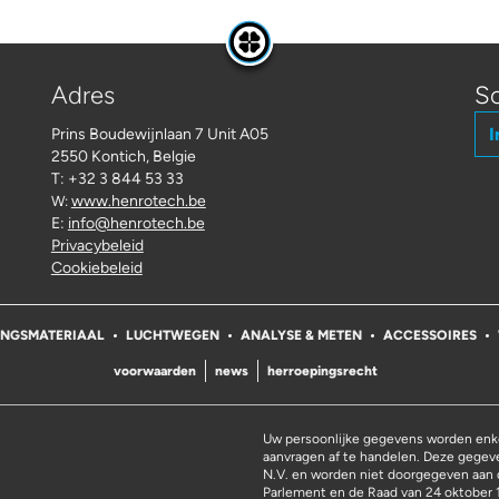
Adres
Sc
I
Prins Boudewijnlaan 7 Unit A05
2550 Kontich, Belgie
T: +32 3 844 53 33
www.henrotech.be
W:
E:
info@henrotech.be
Privacybeleid
Cookiebeleid
INGSMATERIAAL
LUCHTWEGEN
ANALYSE & METEN
ACCESSOIRES
voorwaarden
news
herroepingsrecht
Uw persoonlijke gegevens worden enke
aanvragen af te handelen. Deze gege
N.V. en worden niet doorgegeven aan 
Parlement en de Raad van 24 oktober 