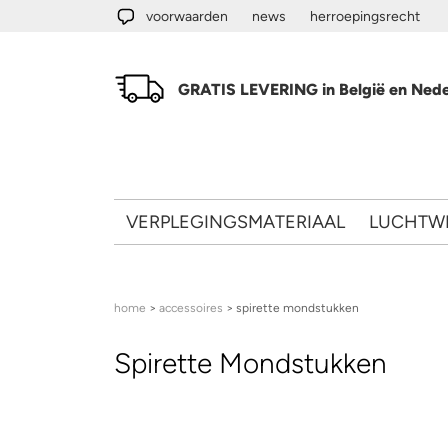
Overslaan en naar de algemene inhoud gaan
voorwaarden
news
herroepingsrecht
GRATIS LEVERING in België en Nede
VERPLEGINGSMATERIAAL
LUCHTW
U bent hier
home
>
accessoires
> spirette mondstukken
Spirette Mondstukken