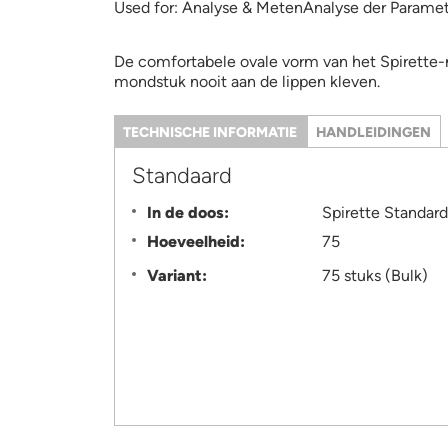
Used for:
Analyse & MetenAnalyse der Paramet
De comfortabele ovale vorm van het Spirette-
mondstuk nooit aan de lippen kleven.
TECHNISCHE INFORMATIE
(ACTIEVE
HANDLEIDINGEN
TABBLAD)
Information
Standaard
In de doos:
Spirette Standard
Hoeveelheid:
75
Variant:
75 stuks (Bulk)