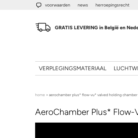
Overslaan en naar de algemene inhoud gaan
voorwaarden
news
herroepingsrecht
GRATIS LEVERING in België en Nede
VERPLEGINGSMATERIAAL
LUCHTW
U bent hier
home
> aerochamber plus* flow-vu* valved holding chamber
AeroChamber Plus* Flow-