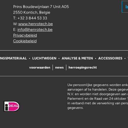
I
Prins Boudewijnlaan 7 Unit A05
2550 Kontich, Belgie
T: +32 3 844 53 33
www.henrotech.be
W:
E:
info@henrotech.be
Privacybeleid
Cookiebeleid
INGSMATERIAAL
LUCHTWEGEN
ANALYSE & METEN
ACCESSOIRES
voorwaarden
news
herroepingsrecht
Uw persoonlijke gegevens worden enke
aanvragen af te handelen. Deze gege
N.V. en worden niet doorgegeven aan 
Parlement en de Raad van 24 oktober 
in verband met de verwerking van pers
gegevens.