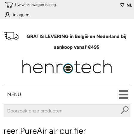
Overslaan en naar de algemene inhoud gaan
Uw winkelwagen is leeg.
NL
inloggen
GRATIS LEVERING in België en Nederland bij
aankoop vanaf €495
MENU
U bent hier
reer PureAir air purifier