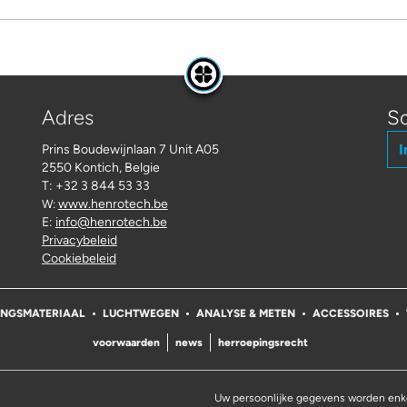
Adres
Sc
I
Prins Boudewijnlaan 7 Unit A05
2550 Kontich, Belgie
T: +32 3 844 53 33
www.henrotech.be
W:
E:
info@henrotech.be
Privacybeleid
Cookiebeleid
INGSMATERIAAL
LUCHTWEGEN
ANALYSE & METEN
ACCESSOIRES
voorwaarden
news
herroepingsrecht
Uw persoonlijke gegevens worden enke