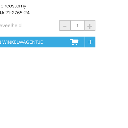
acheostomy
U:
21-2765-24
-
+
eveelheid