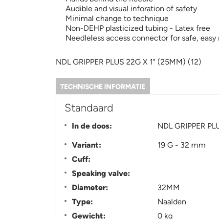
Audible and visual inforation of safety
Minimal change to technique
Non-DEHP plasticized tubing - Latex free
Needleless access connector for safe, easy
NDL GRIPPER PLUS 22G X 1" (25MM) (12)
TECHNISCHE INFORMATIE
(ACTIEVE
TABBLAD)
Information
Standaard
In de doos:
Variant:
19 G - 32 mm
Cuff:
Speaking valve:
Diameter:
32MM
Type:
Naalden
Gewicht:
0 kg