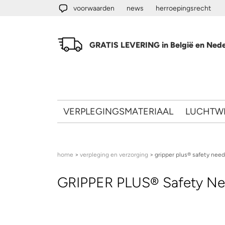
Overslaan en naar de algemene inhoud gaan
voorwaarden
news
herroepingsrecht
GRATIS LEVERING in België en Nede
VERPLEGINGSMATERIAAL
LUCHTW
U bent hier
home
>
verpleging en verzorging
> gripper plus® safety need
GRIPPER PLUS® Safety Ne