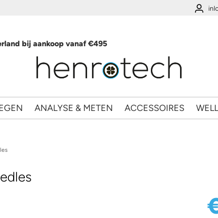
in
rland bij aankoop vanaf €495
EGEN
ANALYSE & METEN
ACCESSOIRES
WEL
les
edles