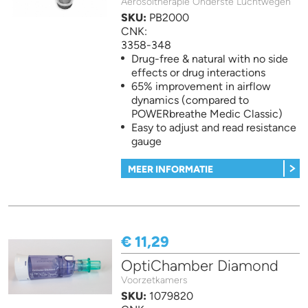
Aërosoltherapie Onderste Luchtwegen
SKU:
PB2000
CNK:
3358-348
Drug-free & natural with no side
effects or drug interactions
65% improvement in airflow
dynamics (compared to
POWERbreathe Medic Classic)
Easy to adjust and read resistance
gauge
MEER INFORMATIE
€ 11,29
OptiChamber Diamond
Voorzetkamers
SKU:
1079820