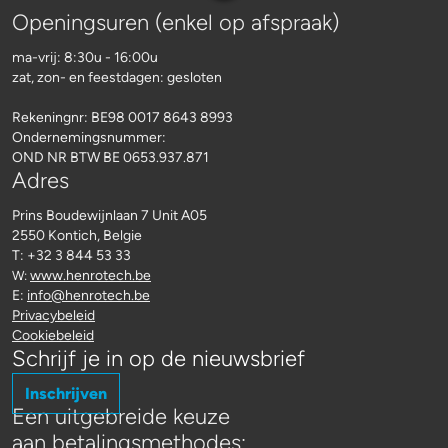
Openingsuren (enkel op afspraak)
ma-vrij: 8:30u - 16:00u
zat, zon- en feestdagen: gesloten
Rekeningnr:
BE98 0017 8643 8993
Ondernemingsnummer:
OND NR BTW BE 0653.937.871
Adres
Prins Boudewijnlaan 7 Unit A05
2550 Kontich, Belgie
T: +32 3 844 53 33
www.henrotech.be
W:
E:
info@henrotech.be
Privacybeleid
Cookiebeleid
Schrijf je in op de nieuwsbrief
Inschrijven
Een uitgebreide keuze
aan betalingsmethodes: