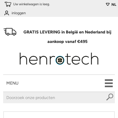
Overslaan en naar de algemene inhoud gaan
Uw winkelwagen is leeg.
NL
inloggen
GRATIS LEVERING in België en Nederland bij
aankoop vanaf €495
MENU
U bent hier