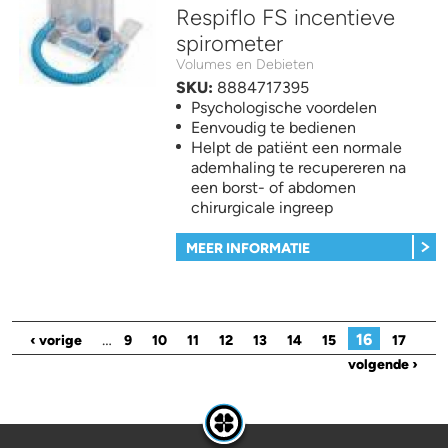
Respiflo FS incentieve
spirometer
Volumes en Debieten
SKU:
8884717395
Psychologische voordelen
Eenvoudig te bedienen
Helpt de patiënt een normale
ademhaling te recupereren na
een borst- of abdomen
chirurgicale ingreep
MEER INFORMATIE
Pagina's
…
16
‹ vorige
9
10
11
12
13
14
15
17
volgende ›