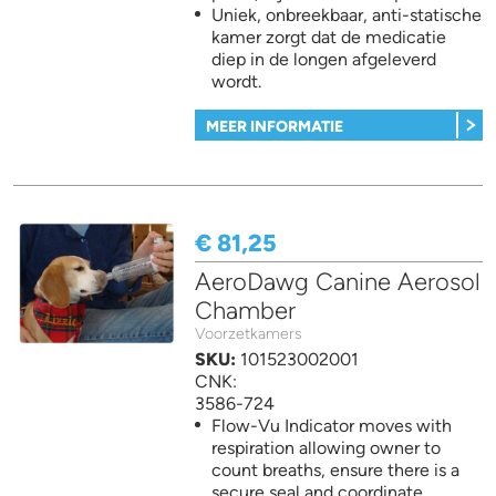
Uniek, onbreekbaar, anti-statische
kamer zorgt dat de medicatie
diep in de longen afgeleverd
wordt.
MEER INFORMATIE
€ 81,25
AeroDawg Canine Aerosol
Chamber
Voorzetkamers
SKU:
101523002001
CNK:
3586-724
Flow-Vu Indicator moves with
respiration allowing owner to
count breaths, ensure there is a
secure seal and coordinate