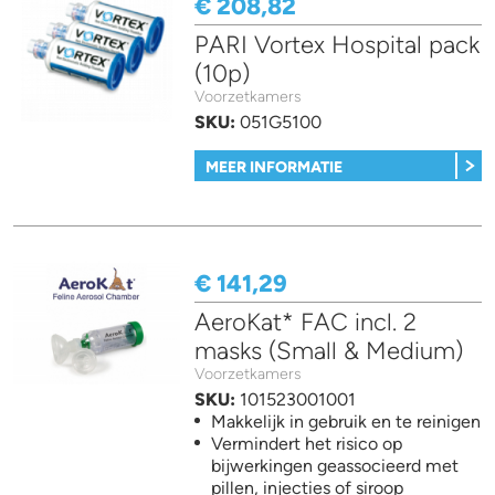
€ 208,82
PARI Vortex Hospital pack
(10p)
Voorzetkamers
SKU:
051G5100
MEER INFORMATIE
€ 141,29
AeroKat* FAC incl. 2
masks (Small & Medium)
Voorzetkamers
SKU:
101523001001
Makkelijk in gebruik en te reinigen
Vermindert het risico op
bijwerkingen geassocieerd met
pillen, injecties of siroop