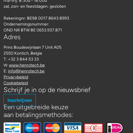
ma-vrij: 8:30u - 16:00u
zat, zon- en feestdagen: gesloten
Rekeningnr:
BE98 0017 8643 8993
Ondernemingsnummer:
OND NR BTW BE 0653.937.871
Adres
Prins Boudewijnlaan 7 Unit A05
2550 Kontich, Belgie
T: +32 3 844 53 33
www.henrotech.be
W:
E:
info@henrotech.be
Privacybeleid
Cookiebeleid
Schrijf je in op de nieuwsbrief
Inschrijven
Een uitgebreide keuze
aan betalingsmethodes: