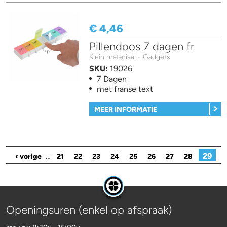
€ 4,46
Pillendoos 7 dagen fr
Klein materiaal - Gadgets
SKU:
19026
7 Dagen
met franse text
MEER INFORMATIE
Pagina's
…
29
‹ vorige
21
22
23
24
25
26
27
28
Openingsuren (enkel op afspraak)