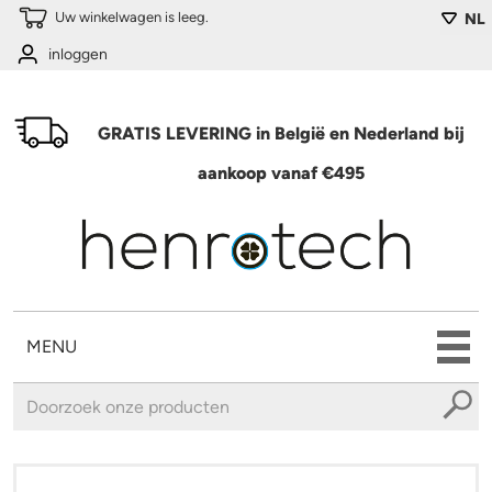
Overslaan en naar de algemene inhoud gaan
Uw winkelwagen is leeg.
NL
inloggen
GRATIS LEVERING in België en Nederland bij
aankoop vanaf €495
MENU
U bent hier