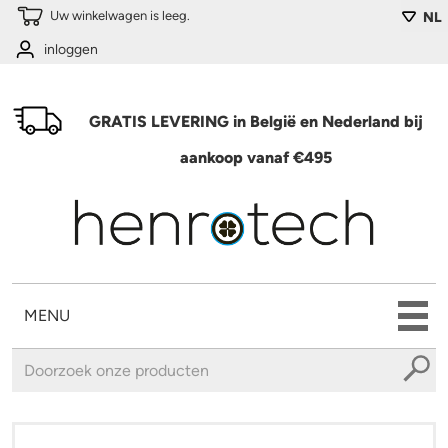
Overslaan en naar de algemene inhoud gaan
Uw winkelwagen is leeg.
NL
inloggen
GRATIS LEVERING in België en Nederland bij
aankoop vanaf €495
MENU
U bent hier