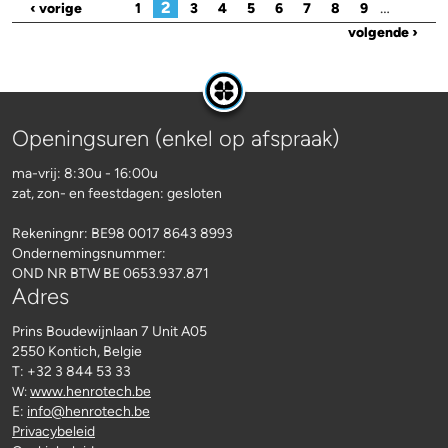
2
…
‹ vorige
1
3
4
5
6
7
8
9
volgende ›
Openingsuren (enkel op afspraak)
ma-vrij: 8:30u - 16:00u
zat, zon- en feestdagen: gesloten
Rekeningnr:
BE98 0017 8643 8993
Ondernemingsnummer:
OND NR BTW BE 0653.937.871
Adres
Prins Boudewijnlaan 7 Unit A05
2550 Kontich, Belgie
T: +32 3 844 53 33
www.henrotech.be
W:
E:
info@henrotech.be
Privacybeleid