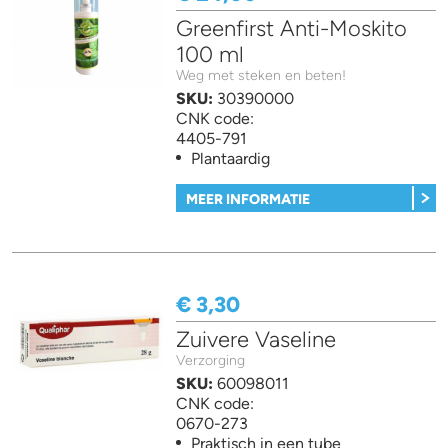
Greenfirst Anti-Moskito
100 ml
Weg met steken en beten!
SKU:
30390000
CNK code:
4405-791
Plantaardig
MEER INFORMATIE
€ 3,30
Zuivere Vaseline
Verzorging
SKU:
60098011
CNK code:
0670-273
Praktisch in een tube