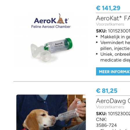
€ 141,29
AeroKat* FA
Voorzetkamers
SKU:
10152300
Makkelijk in g
Vermindert he
pillen, injecti
Uniek, onbreek
medicatie die
MEER INFORMA
€ 81,25
AeroDawg C
Voorzetkamers
SKU:
10152300
CNK:
3586-724