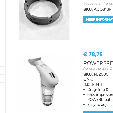
rainage filter
Toebehoren Aeros
SKU:
ACO813P
lter
filter
MEER INFORMA
ter
€ 78,75
POWERBREA
Aërosoltherapie 
tiënten filter
SKU:
PB2000
CNK:
3358-348
Drug-free & na
65% improvem
POWERbreathe
Easy to adjust