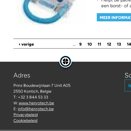
een borst- of
MEER INFORMA
Pagina's
…
‹ vorige
9
10
11
12
13
1
Adres
Sc
I
Prins Boudewijnlaan 7 Unit A05
2550 Kontich, Belgie
T: +32 3 844 53 33
www.henrotech.be
W:
E:
info@henrotech.be
Privacybeleid
Cookiebeleid