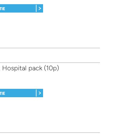
TIE
 Hospital pack (10p)
TIE