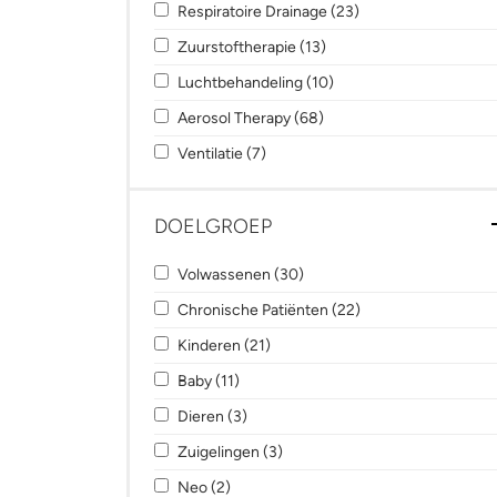
Apply Respiratoire Drainage filter
Apply Respiratoire D
Respiratoire Drainage (23)
Apply Zuurstoftherapie filter
Apply Zuurstoftherapie fi
Zuurstoftherapie (13)
Apply Luchtbehandeling filter
Apply Luchtbehandeling 
Luchtbehandeling (10)
Apply Aerosol Therapy filter
Apply Aerosol Therapy fil
Aerosol Therapy (68)
Apply Ventilatie filter
Apply Ventilatie filter
Ventilatie (7)
DOELGROEP
Apply Volwassenen filter
Apply Volwassenen filter
Volwassenen (30)
Apply Chronische Patiënten filter
Apply Chronische Pa
Chronische Patiënten (22)
Apply Kinderen filter
Apply Kinderen filter
Kinderen (21)
Apply Baby filter
Apply Baby filter
Baby (11)
Apply Dieren filter
Apply Dieren filter
Dieren (3)
Apply Zuigelingen filter
Apply Zuigelingen filter
Zuigelingen (3)
Apply Neo filter
Apply Neo filter
Neo (2)