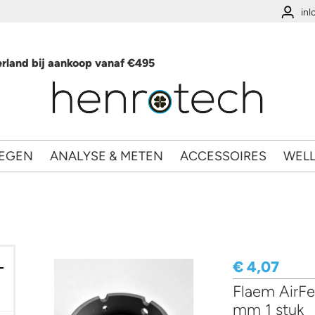
in
rland bij aankoop vanaf €495
EGEN
ANALYSE & METEN
ACCESSOIRES
WEL
€ 4,07
Flaem AirFee
ieren filter
mm 1 stuk