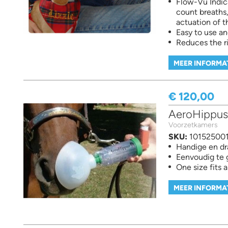
Flow-Vu Indic
count breaths,
actuation of t
Easy to use an
Reduces the ri
MEER INFORMA
€ 120,00
AeroHippu
Voorzetkamers
SKU:
10152500
Handige en d
Eenvoudig te 
One size fits 
MEER INFORMA