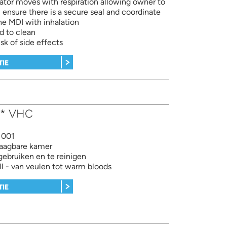
ator moves with respiration allowing owner to
 ensure there is a secure seal and coordinate
he MDI with inhalation
d to clean
sk of side effects
TIE
s* VHC
1001
raagbare kamer
gebruiken en te reinigen
all - van veulen tot warm bloods
TIE