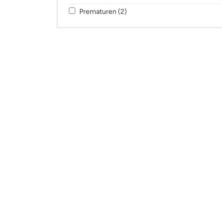
Apply Prematuren filter
Apply Prematuren filter
Prematuren (2)