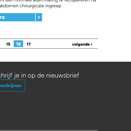
 abdomen chirurgicale ingreep
TIE
16
4
15
17
volgende ›
hrijf je in op de nieuwsbrief
nschrijven