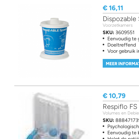
€ 16,11
Dispozable 
Voorzetkamers
SKU:
3609551
Eenvoudig te 
Doeltreffend
Voor gebruik 
MEER INFORMA
€ 10,79
Respiflo FS
Volumes en Debie
SKU:
88847173
Psychologisch
Eenvoudig te 
Helpt de pati