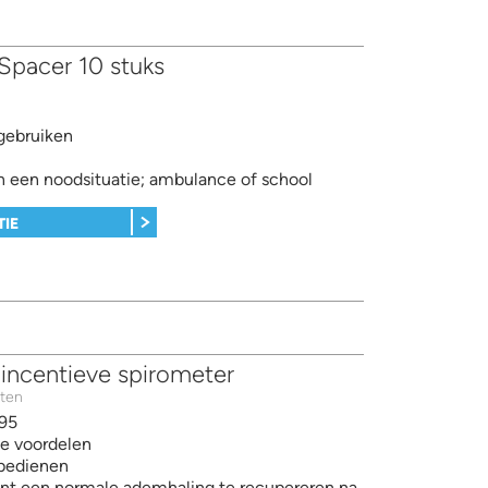
Spacer 10 stuks
gebruiken
in een noodsituatie; ambulance of school
TIE
 incentieve spirometer
ten
95
e voordelen
bedienen
ënt een normale ademhaling te recupereren na