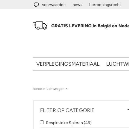
Overslaan en naar de algemene inhoud gaan
voorwaarden
news
herroepingsrecht
GRATIS LEVERING in België en Nede
VERPLEGINGSMATERIAAL
LUCHTW
U bent hier
home
> luchtwegen >
FILTER OP CATEGORIE
Apply Respiratoire Spieren filter
Apply Respiratoire Sp
Respiratoire Spieren (43)