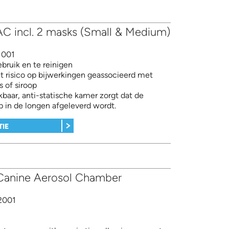
C incl. 2 masks (Small & Medium)
1001
ebruik en te reinigen
t risico op bijwerkingen geassocieerd met
es of siroop
baar, anti-statische kamer zorgt dat de
p in de longen afgeleverd wordt.
TIE
anine Aerosol Chamber
2001