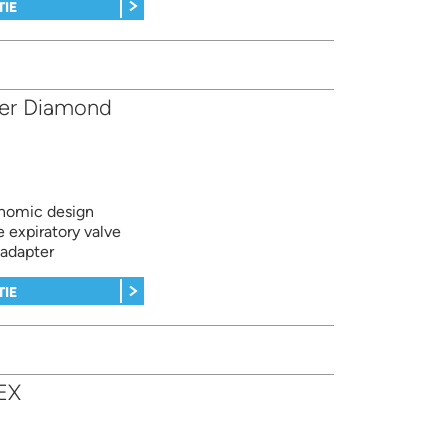
TIE
er Diamond
onomic design
 expiratory valve
 adapter
TIE
EX