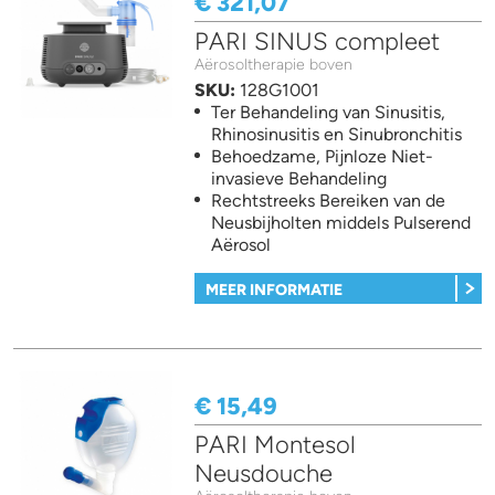
€ 321,07
PARI SINUS compleet
Aërosoltherapie boven
SKU:
128G1001
Ter Behandeling van Sinusitis,
Rhinosinusitis en Sinubronchitis
Behoedzame, Pijnloze Niet-
invasieve Behandeling
Rechtstreeks Bereiken van de
Neusbijholten middels Pulserend
Aërosol
MEER INFORMATIE
€ 15,49
PARI Montesol
Neusdouche