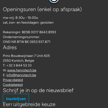
Openingsuren (enkel op afspraak)
ma-vrij: 8:30u - 16:00u
zat, zon- en feestdagen: gesloten
Rekeningnr:
BE98 0017 8643 8993
Ondernemingsnummer:
OND NR BTW BE 0653.937.871
Adres
Prins Boudewijnlaan 7 Unit A05
2550 Kontich, Belgie
T: +32 3 844 53 33
www.henrotech.be
W:
E:
info@henrotech.be
Privacybeleid
Cookiebeleid
Schrijf je in op de nieuwsbrief
Inschrijven
Een uitgebreide keuze