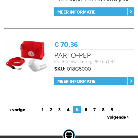
MEER INFORMATIE
€ 70,36
PARI O-PEP
Krachtontwikkeling, PEP en IMT
SKU:
018G5000
MEER INFORMATIE
Pagina's
5
…
‹ vorige
1
2
3
4
6
7
8
9
volgende ›