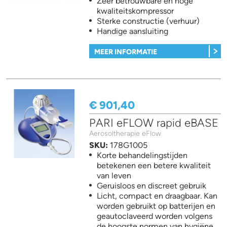
Zeer betrouwbare en hoge
kwaliteitskompressor
Sterke constructie (verhuur)
Handige aansluiting
MEER INFORMATIE
€ 901,40
PARI eFLOW rapid eBASE
Aerosoltherapie eFlow
SKU:
178G1005
Korte behandelingstijden
betekenen een betere kwaliteit
van leven
Geruisloos en discreet gebruik
Licht, compact en draagbaar. Kan
worden gebruikt op batterijen en
geautoclaveerd worden volgens
de hoogste normen van hygiëne