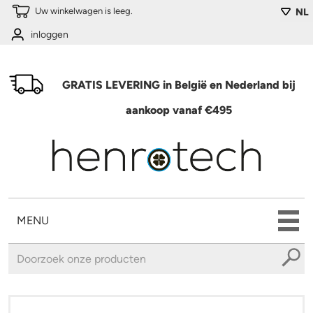
Overslaan en naar de algemene inhoud gaan
Uw winkelwagen is leeg.
NL
inloggen
GRATIS LEVERING in België en Nederland bij
aankoop vanaf €495
MENU
U bent hier