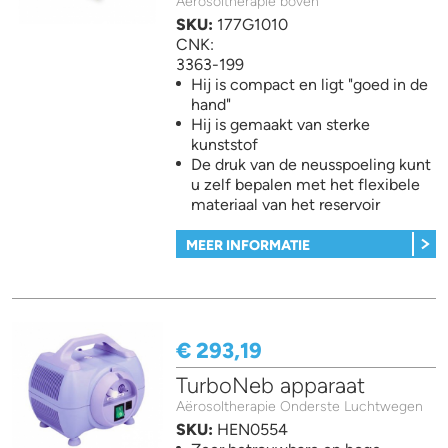
Aërosoltherapie boven
SKU:
177G1010
CNK:
3363-199
Hij is compact en ligt "goed in de
hand"
Hij is gemaakt van sterke
kunststof
De druk van de neusspoeling kunt
u zelf bepalen met het flexibele
materiaal van het reservoir
MEER INFORMATIE
€ 293,19
TurboNeb apparaat
Aërosoltherapie Onderste Luchtwegen
SKU:
HEN0554