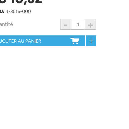
U:
4-3516-000
-
+
antité