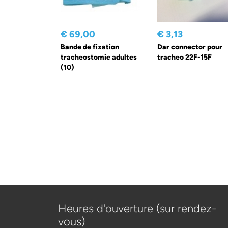
€ 69,00
€ 3,13
Bande de fixation
Dar connector pour
tracheostomie adultes
tracheo 22F-15F
(10)
Heures d'ouverture (sur rendez-
vous)