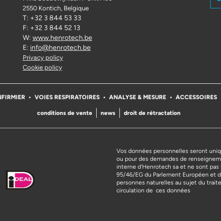
2550 Kontich
, Belgique
T: +32 3 844 53 33
F: +32 3 844 52 13
W:
www.henrotech.be
E:
info@henrotech.be
Privacy policy
Cookie policy
NFIRMIER
VOIES RESPIRATOIRES
ANALYSE & MESURE
ACCESSOIRES
conditions de vente
news
droit de rétractation
Vos données personnelles seront uniq
ou pour des demandes de renseigneme
interne d’Henrotech sa et ne sont pas 
95/46/EG du Parlement Européen et du 
personnes naturelles au sujet du trai
circulation de ces données