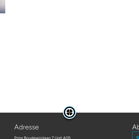
Adresse
Ab
S
Prins Boudewijnlaan 7 Unit A05