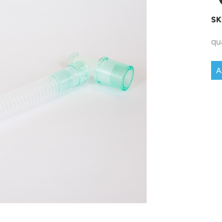
SK
qu