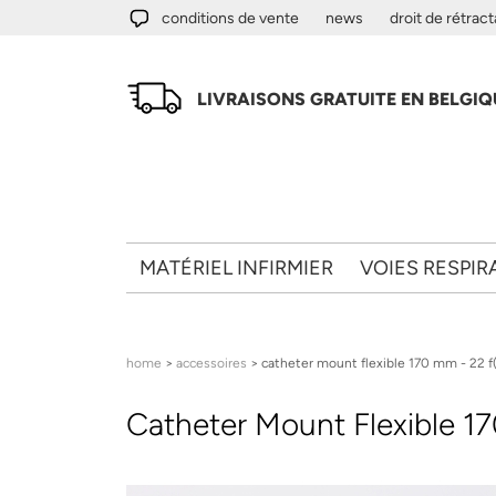
Aller au contenu principal
conditions de vente
news
droit de rétract
LIVRAISONS GRATUITE EN BELGIQU
MATÉRIEL INFIRMIER
VOIES RESPIR
Vous êtes ici
home
>
accessoires
> catheter mount flexible 170 mm - 22 f
Catheter Mount Flexible 1