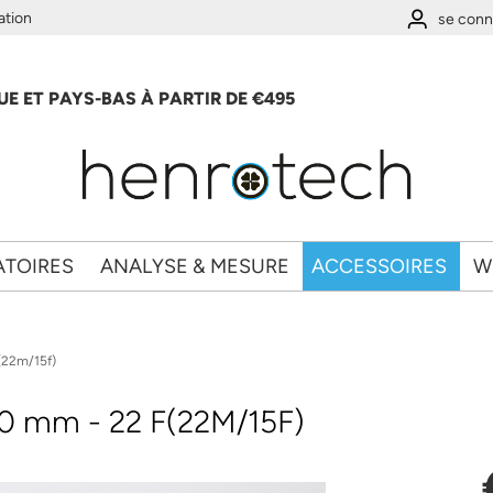
ation
se conn
E ET PAYS-BAS À PARTIR DE €495
ATOIRES
ANALYSE & MESURE
ACCESSOIRES
W
(22m/15f)
70 mm - 22 F(22M/15F)