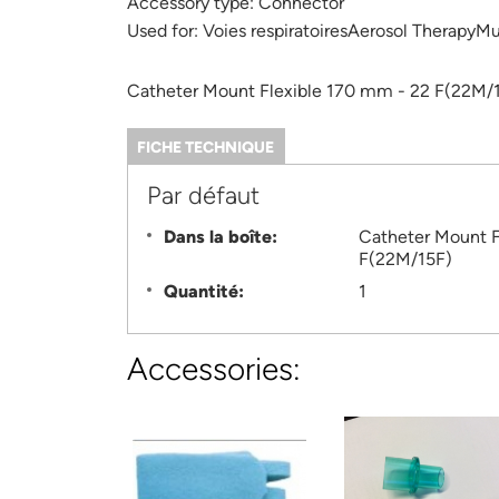
Accessory type:
Connector
Used for:
Voies respiratoiresAerosol TherapyMu
Catheter Mount Flexible 170 mm - 22 F(22M/
FICHE TECHNIQUE
(ONGLET
ACTIF)
Information
Par défaut
Dans la boîte:
Catheter Mount F
F(22M/15F)
Quantité:
1
Accessories: