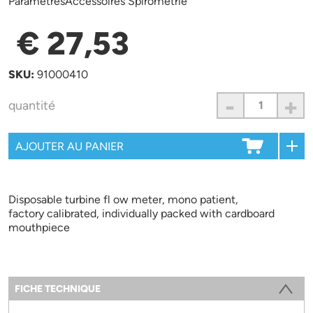
ParamètresAccessoires Spirométrie
€ 27,53
SKU:
91000410
-
+
quantité
Disposable turbine fl ow meter, mono patient,
factory calibrated, individually packed with cardboard
mouthpiece
Information
FICHE TECHNIQUE
(ONGLET ACTIF)