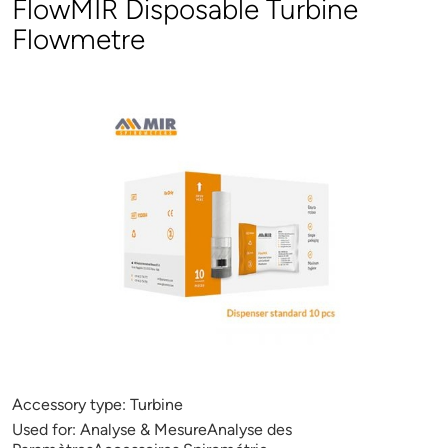
FlowMIR Disposable Turbine
Flowmetre
Accessory type:
Turbine
Used for:
Analyse & MesureAnalyse des