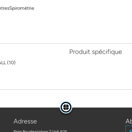
tresSpirométrie
Produit spécifique
LL (10)
Adresse
Ab
S
Prins Boudewijnlaan 7 Unit A05