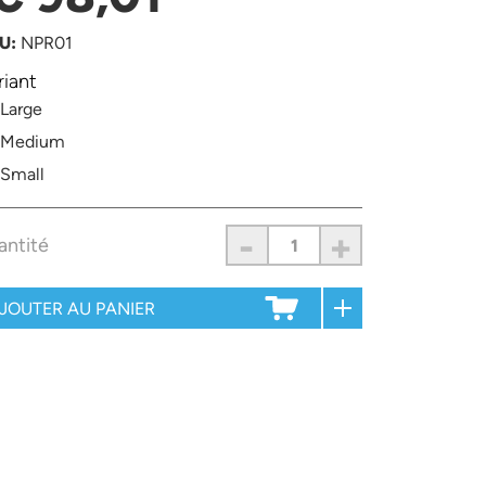
U:
NPR01
riant
Large
Medium
Small
-
+
antité