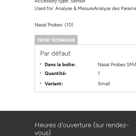
Accessory type:
Sensor
Used for:
Analyse & MesureAnalyse des Paramè
Nasal Probes (10)
FICHE TECHNIQUE
(ONGLET
ACTIF)
Information
Par défaut
Dans la boîte:
Nasal Probes SMA
Quantité:
1
Variant:
Small
Heures d'ouverture (sur rendez-
vous)