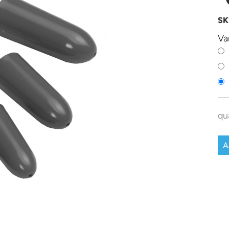
SK
Va
qu