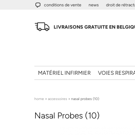
Aller au contenu principal
conditions de vente
news
droit de rétract
LIVRAISONS GRATUITE EN BELGIQU
MATÉRIEL INFIRMIER
VOIES RESPIR
Vous êtes ici
home
>
accessoires
> nasal probes (10)
Nasal Probes (10)