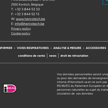
2550 Kontich
, Belgique
T: +32 3 844 53 33
F: +32 3 844 52 13
W:
www.henrotech.be
E:
info@henrotech.be
Privacy policy
Cookie policy
NFIRMIER
VOIES RESPIRATOIRES
ANALYSE & MESURE
ACCESSOIRES
conditions de vente
news
droit de rétractation
Vos données personnelles seront uniq
ou pour des demandes de renseigneme
interne d’Henrotech sa et ne sont pas 
95/46/EG du Parlement Européen et du 
personnes naturelles au sujet du trai
circulation de ces données