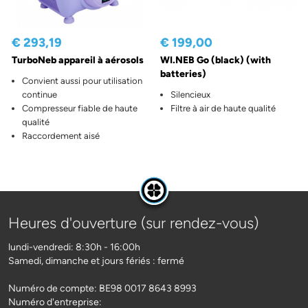
€ 293,19
€ 199,00
TurboNeb appareil à aérosols
WI.NEB Go (black) (with
batteries)
Convient aussi pour utilisation
continue
Silencieux
Compresseur fiable de haute
Filtre à air de haute qualité
qualité
Raccordement aisé
Heures d'ouverture (sur rendez-vous)
lundi-vendredi: 8:30h - 16:00h
Samedi, dimanche et jours fériés : fermé
Numéro de compte: BE98 0017 8643 8993
Numéro d'entreprise: