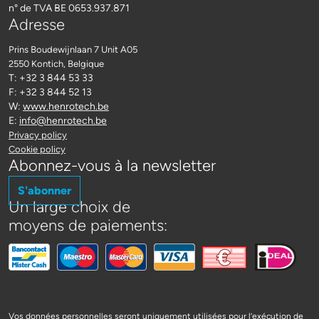
n° de TVA BE 0653.937.871
Adresse
Prins Boudewijnlaan 7 Unit A05
2550 Kontich
, Belgique
T: +32 3 844 53 33
F: +32 3 844 52 13
W:
www.henrotech.be
E:
info@henrotech.be
Privacy policy
Cookie policy
Abonnez-vous à la newsletter
S'abonner
Un large choix de
moyens de paiements:
Vos données personnelles seront uniquement utilisées pour l’exécution de