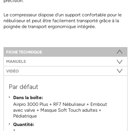
précision.
Le compresseur dispose d'un support confortable pour le
nébuliseur et peut être facilement transporté grâce à la
poignée de transport ergonomique intégrée.
Information
FICHE TECHNIQUE
(ONGLET ACTIF)
MANUELS
VIDÉO
Par défaut
Dans la boîte:
Airpro 3000 Plus + RF7 Nébuliseur + Embout
avec valve + Masque Soft Touch adultes +
Pédiatrique
Quantité: