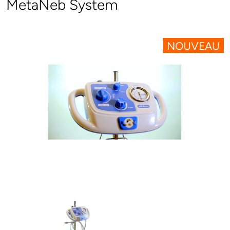
MetaNeb System
NOUVEAU