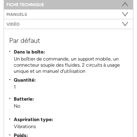
Information
FICHE TECHNIQUE
(ONGLET ACTIF)
MANUELS
VIDÉO
Par défaut
Dans la boîte:
Un boîtier de commande, un support mobile, un
connecteur souple des fluides, 2 circuits à usage
unique et un manuel d'utilisation
Quantité:
1
Batterie:
No
Aspriration type:
Vibrations
Poids: