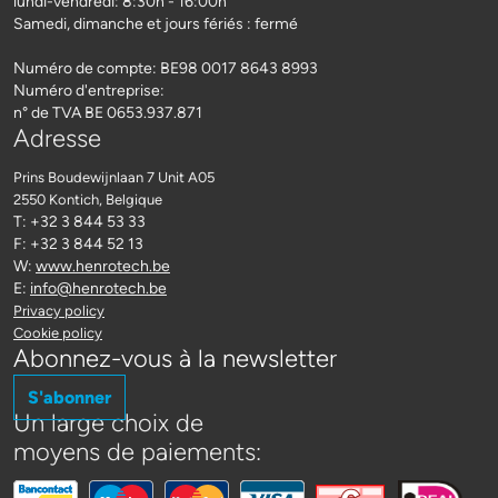
lundi-vendredi: 8:30h - 16:00h
Samedi, dimanche et jours fériés : fermé
Numéro de compte: BE98 0017 8643 8993
Numéro d'entreprise:
n° de TVA BE 0653.937.871
Adresse
Prins Boudewijnlaan 7 Unit A05
2550 Kontich
, Belgique
T: +32 3 844 53 33
F: +32 3 844 52 13
W:
www.henrotech.be
E:
info@henrotech.be
Privacy policy
Cookie policy
Abonnez-vous à la newsletter
S'abonner
Un large choix de
moyens de paiements: