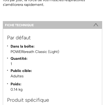
s'améliorera rapidement.
Information
FICHE TECHNIQUE
(ONGLET ACTIF)
Par défaut
Dans la boîte:
POWERbreath Classic (Light)
Quantité:
1
Public cible:
Adultes
Poids:
0.14 kg
Produit spécifique