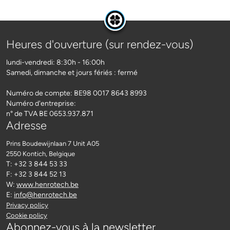
Heures d'ouverture (sur rendez-vous)
lundi-vendredi: 8:30h - 16:00h
Samedi, dimanche et jours fériés : fermé
Numéro de compte: BE98 0017 8643 8993
Numéro d'entreprise:
n° de TVA BE 0653.937.871
Adresse
Prins Boudewijnlaan 7 Unit A05
2550 Kontich
, Belgique
T: +32 3 844 53 33
F: +32 3 844 52 13
W:
www.henrotech.be
E:
info@henrotech.be
Privacy policy
Cookie policy
Abonnez-vous à la newsletter