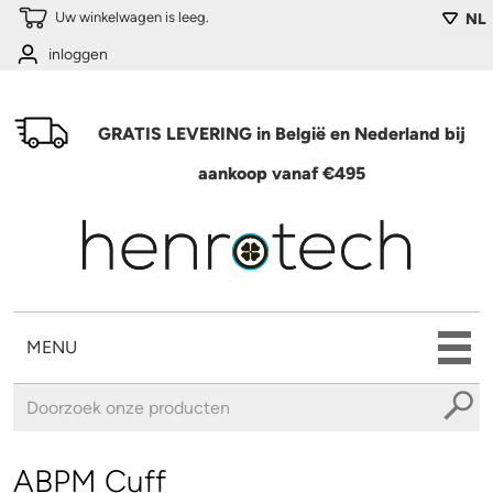
Overslaan en naar de algemene inhoud gaan
Uw winkelwagen is leeg.
NL
inloggen
GRATIS LEVERING in België en Nederland bij
aankoop vanaf €495
MENU
U bent hier
ABPM Cuff