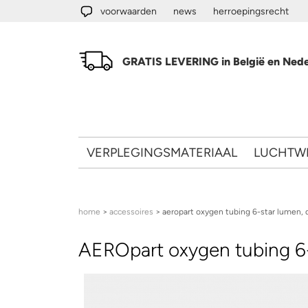
Overslaan en naar de algemene inhoud gaan
voorwaarden
news
herroepingsrecht
GRATIS LEVERING in België en Nede
VERPLEGINGSMATERIAAL
LUCHTW
U bent hier
home
>
accessoires
> aeropart oxygen tubing 6-star lumen, 
AEROpart oxygen tubing 6