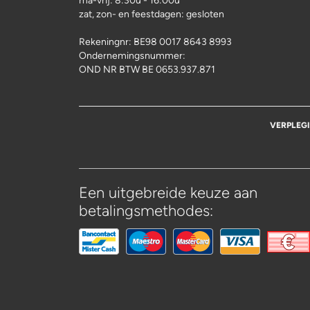
ma-vrij: 8:30u - 16:00u
zat, zon- en feestdagen: gesloten
Rekeningnr:
BE98 0017 8643 8993
Ondernemingsnummer:
OND NR BTW BE 0653.937.871
VERPLEG
Een uitgebreide keuze aan
betalingsmethodes: