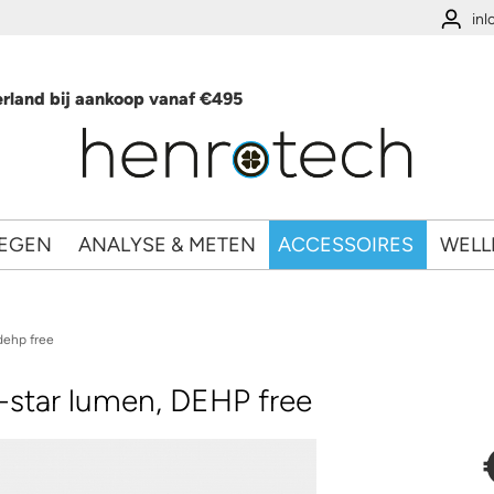
in
rland bij aankoop vanaf €495
EGEN
ANALYSE & METEN
ACCESSOIRES
WELL
dehp free
-star lumen, DEHP free