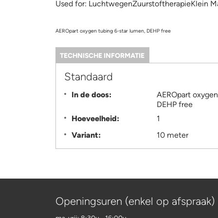
Used for:
LuchtwegenZuurstoftherapieKlein Ma
AEROpart oxygen tubing 6-star lumen, DEHP free
TECHNISCHE INFORMATIE
(ACTIEVE
TABBLAD)
Information
Standaard
In de doos:
AEROpart oxygen 
DEHP free
Hoeveelheid:
1
Variant:
10 meter
Openingsuren (enkel op afspraak)