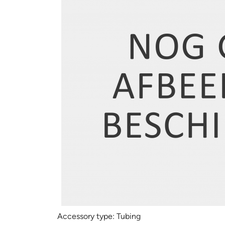
Accessory type:
Tubing