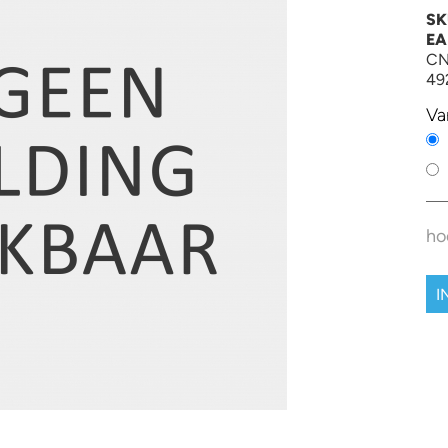
SK
EA
CN
49
Va
ho