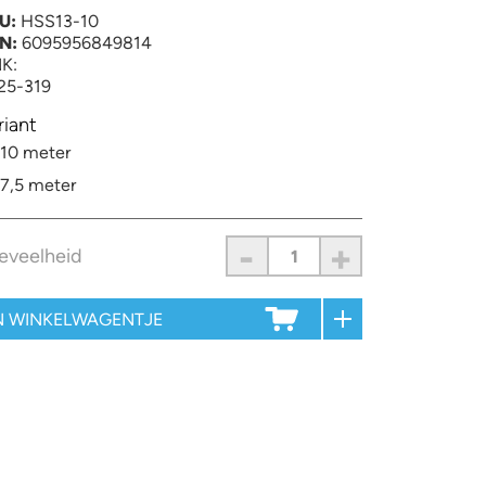
U:
HSS13-10
N:
6095956849814
K:
25-319
riant
10 meter
7,5 meter
-
+
eveelheid