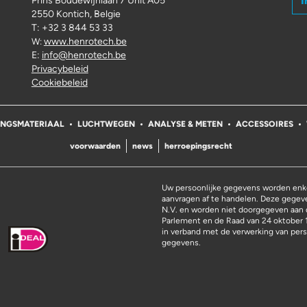
I
Prins Boudewijnlaan 7 Unit A05
2550 Kontich, Belgie
T: +32 3 844 53 33
www.henrotech.be
W:
E:
info@henrotech.be
Privacybeleid
Cookiebeleid
INGSMATERIAAL
LUCHTWEGEN
ANALYSE & METEN
ACCESSOIRES
voorwaarden
news
herroepingsrecht
Uw persoonlijke gegevens worden enke
aanvragen af te handelen. Deze gege
N.V. en worden niet doorgegeven aan 
Parlement en de Raad van 24 oktober 
in verband met de verwerking van pers
gegevens.