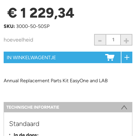
€ 1 229,34
SKU:
3000-50-50SP
-
+
hoeveelheid
Annual Replacement Parts Kit EasyOne and LAB
Information
TECHNISCHE INFORMATIE
(ACTIEVE TABBLAD)
Standaard
In de doos: