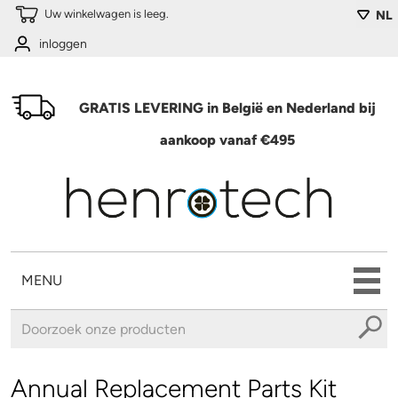
Overslaan en naar de algemene inhoud gaan
Uw winkelwagen is leeg.
NL
inloggen
GRATIS LEVERING in België en Nederland bij
aankoop vanaf €495
MENU
U bent hier
Annual Replacement Parts Kit