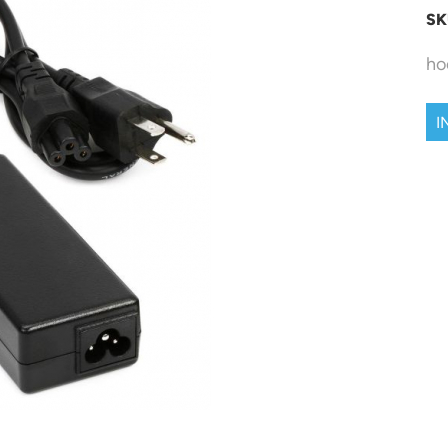
SK
ho