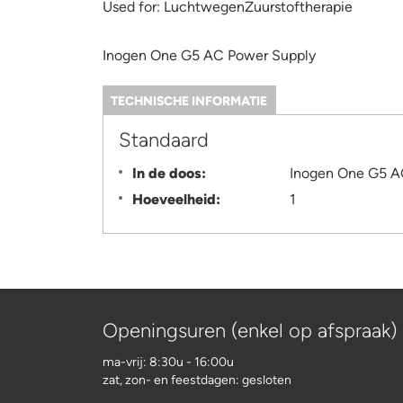
Used for:
LuchtwegenZuurstoftherapie
Inogen One G5 AC Power Supply
TECHNISCHE INFORMATIE
(ACTIEVE
TABBLAD)
Information
Standaard
In de doos:
Inogen One G5 A
Hoeveelheid:
1
Openingsuren (enkel op afspraak)
ma-vrij: 8:30u - 16:00u
zat, zon- en feestdagen: gesloten