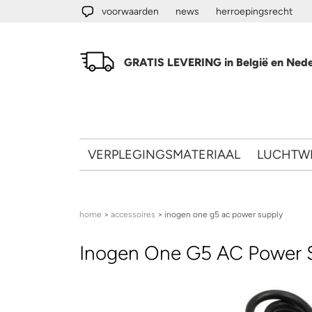
Overslaan en naar de algemene inhoud gaan
voorwaarden
news
herroepingsrecht
GRATIS LEVERING in België en Nede
VERPLEGINGSMATERIAAL
LUCHTW
U bent hier
home
>
accessoires
> inogen one g5 ac power supply
Inogen One G5 AC Power 