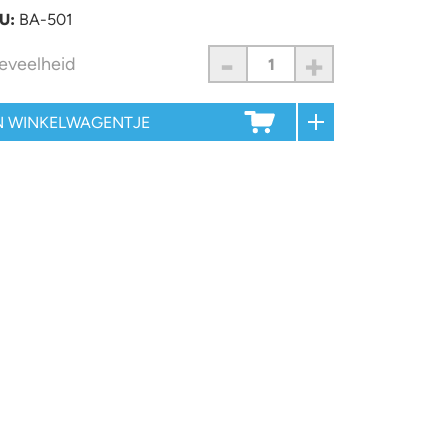
U:
BA-501
-
+
eveelheid