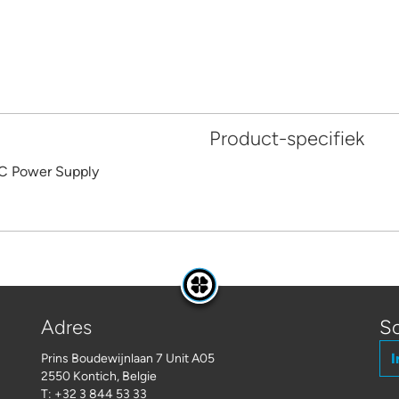
Product-specifiek
C Power Supply
Adres
Sc
I
Prins Boudewijnlaan 7 Unit A05
2550 Kontich, Belgie
T: +32 3 844 53 33