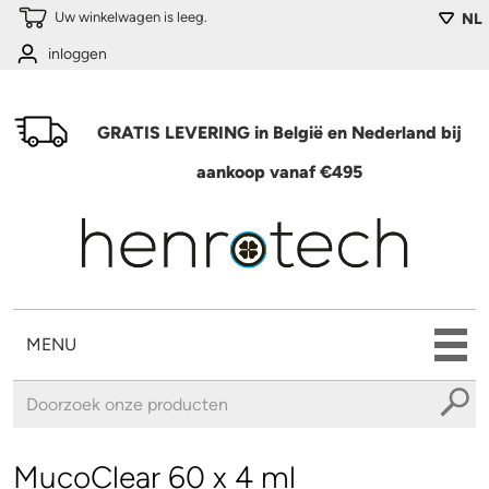
Overslaan en naar de algemene inhoud gaan
Uw winkelwagen is leeg.
NL
inloggen
GRATIS LEVERING in België en Nederland bij
aankoop vanaf €495
MENU
U bent hier
MucoClear 60 x 4 ml