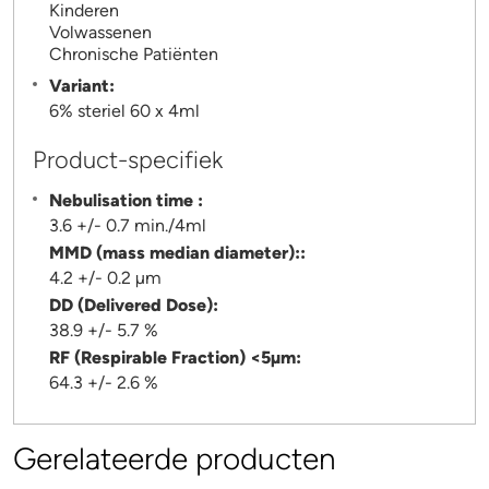
Kinderen
Volwassenen
Chronische Patiënten
Variant:
6% steriel 60 x 4ml
Product-specifiek
Nebulisation time :
3.6 +/- 0.7 min./4ml
MMD (mass median diameter)::
4.2 +/- 0.2 µm
DD (Delivered Dose):
38.9 +/- 5.7 %
RF (Respirable Fraction) <5µm:
64.3 +/- 2.6 %
Gerelateerde producten