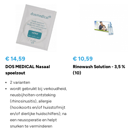
€ 14,59
€ 10,59
DOS MEDICAL Nasaal
Rinowash Solution - 3,5 %
spoelzout
(10)
2 varianten
wordt gebruikt bij verkoudheid,
neusbijholten-ontsteking
(rhinosinusitis), allergie
(hooikoorts en/of huisstofmijt
en/of dierlijke huidschilfers); na
een neusoperatie en helpt
snurken te verminderen