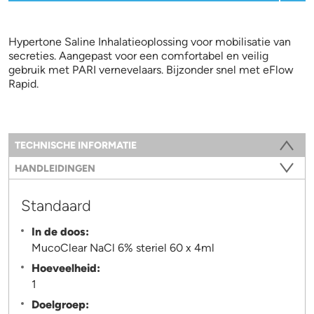
Hypertone Saline Inhalatieoplossing voor mobilisatie van
secreties. Aangepast voor een comfortabel en veilig
gebruik met PARI vernevelaars. Bijzonder snel met eFlow
Rapid.
Information
TECHNISCHE INFORMATIE
(ACTIEVE TABBLAD)
HANDLEIDINGEN
Standaard
In de doos:
MucoClear NaCl 6% steriel 60 x 4ml
Hoeveelheid:
1
Doelgroep: