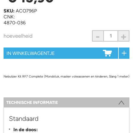
SKU:
ACO796P
CNK:
4870-036
-
+
hoeveelheid
Nebulizer Kit RF7 Complete (Mondstuk, masker volwassenen en kinderen, Slang 1 meter)
Information
TECHNISCHE INFORMATIE
(ACTIEVE TABBLAD)
Standaard
In de doos: