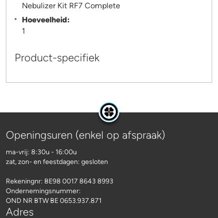
Nebulizer Kit RF7 Complete
Hoeveelheid:
1
Product-specifiek
Openingsuren (enkel op afspraak)
ma-vrij: 8:30u - 16:00u
zat, zon- en feestdagen: gesloten
Rekeningnr:
BE98 0017 8643 8993
Ondernemingsnummer:
OND NR BTW BE 0653.937.871
Adres