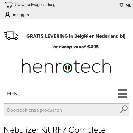
Overslaan en naar de algemene inhoud gaan
Uw winkelwagen is leeg.
NL
inloggen
GRATIS LEVERING in België en Nederland bij
aankoop vanaf €495
MENU
U bent hier
Nebulizer Kit RF7 Complete