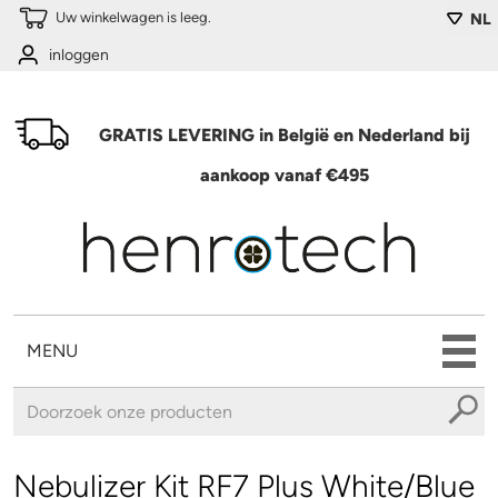
Overslaan en naar de algemene inhoud gaan
Uw winkelwagen is leeg.
NL
inloggen
GRATIS LEVERING in België en Nederland bij
aankoop vanaf €495
MENU
U bent hier
Nebulizer Kit RF7 Plus White/Blue