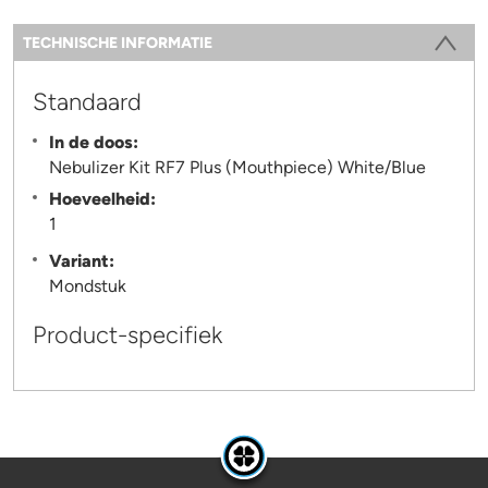
Information
TECHNISCHE INFORMATIE
(ACTIEVE TABBLAD)
Standaard
In de doos:
Nebulizer Kit RF7 Plus (Mouthpiece) White/Blue
Hoeveelheid:
1
Variant:
Mondstuk
Product-specifiek