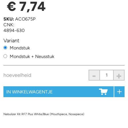
€ 7,74
SKU:
ACO675P
CNK:
4894-630
Variant
Mondstuk
Mondstuk + Neusstuk
-
+
hoeveelheid
Nebulizer Kit RF7 Plus White/Blue (Mouthpiece, Nosepiece)