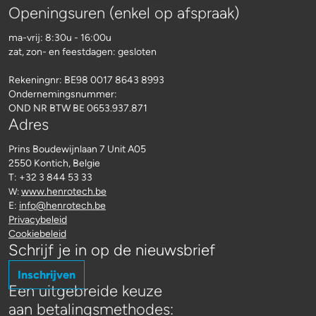
Openingsuren (enkel op afspraak)
ma-vrij: 8:30u - 16:00u
zat, zon- en feestdagen: gesloten
Rekeningnr:
BE98 0017 8643 8993
Ondernemingsnummer:
OND NR BTW BE 0653.937.871
Adres
Prins Boudewijnlaan 7 Unit A05
2550 Kontich, Belgie
T: +32 3 844 53 33
www.henrotech.be
W:
E:
info@henrotech.be
Privacybeleid
Cookiebeleid
Schrijf je in op de nieuwsbrief
Inschrijven
Een uitgebreide keuze
aan betalingsmethodes: