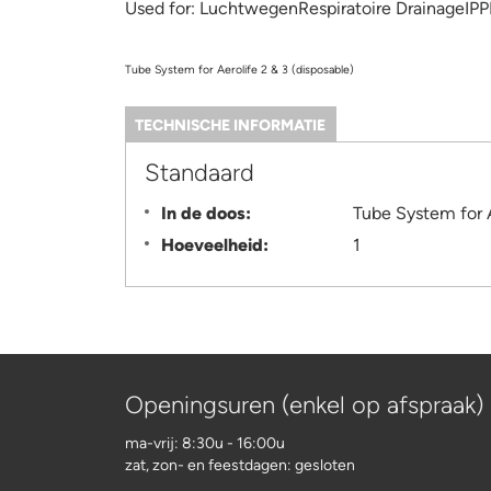
Used for:
LuchtwegenRespiratoire DrainageIP
Tube System for Aerolife 2 & 3 (disposable)
TECHNISCHE INFORMATIE
(ACTIEVE
TABBLAD)
Information
Standaard
In de doos:
Tube System for A
Hoeveelheid:
1
Openingsuren (enkel op afspraak)
ma-vrij: 8:30u - 16:00u
zat, zon- en feestdagen: gesloten