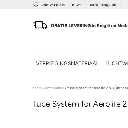
Overslaan en naar de algemene inhoud gaan
voorwaarden
news
herroepingsrecht
GRATIS LEVERING in België en Nede
VERPLEGINGSMATERIAAL
LUCHTW
U bent hier
home
>
accessoires
> tube system for aerolife 2 & 3 (disposa
Tube System for Aerolife 2