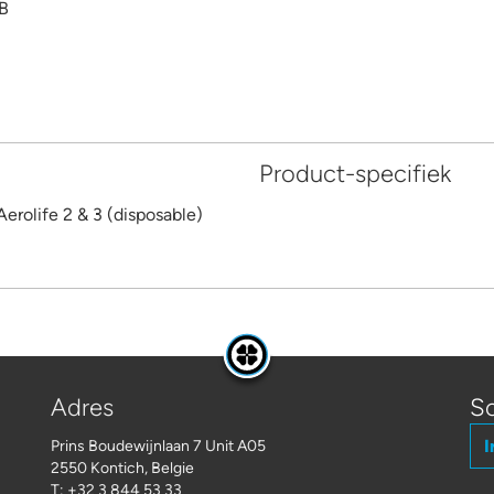
PB
Product-specifiek
erolife 2 & 3 (disposable)
Adres
Sc
I
Prins Boudewijnlaan 7 Unit A05
2550 Kontich, Belgie
T: +32 3 844 53 33