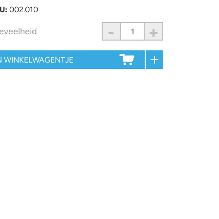
U:
002.010
-
+
eveelheid