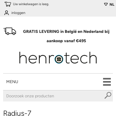
Overslaan en naar de algemene inhoud gaan
Uw winkelwagen is leeg.
NL
inloggen
GRATIS LEVERING in België en Nederland bij
aankoop vanaf €495
MENU
U bent hier
Radius-7