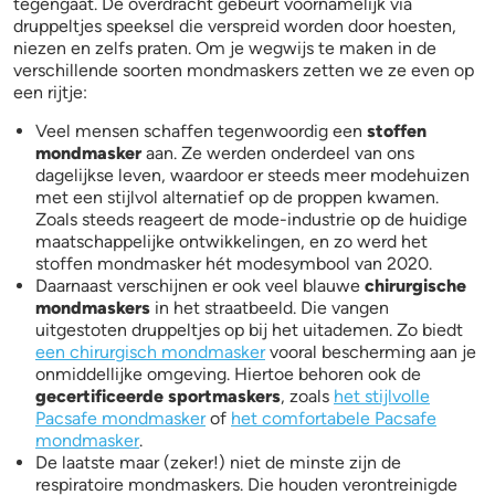
tegengaat. De overdracht gebeurt voornamelijk via
druppeltjes speeksel die verspreid worden door hoesten,
niezen en zelfs praten. Om je wegwijs te maken in de
verschillende soorten mondmaskers zetten we ze even op
een rijtje:
Veel mensen schaffen tegenwoordig een
stoffen
mondmasker
aan. Ze werden onderdeel van ons
dagelijkse leven, waardoor er steeds meer modehuizen
met een stijlvol alternatief op de proppen kwamen.
Zoals steeds reageert de mode-industrie op de huidige
maatschappelijke ontwikkelingen, en zo werd het
stoffen mondmasker hét modesymbool van 2020.
Daarnaast verschijnen er ook veel blauwe
chirurgische
mondmaskers
in het straatbeeld. Die vangen
uitgestoten druppeltjes op bij het uitademen. Zo biedt
een chirurgisch mondmasker
vooral bescherming aan je
onmiddellijke omgeving. Hiertoe behoren ook de
gecertificeerde sportmaskers
, zoals
het stijlvolle
Pacsafe mondmasker
of
het comfortabele Pacsafe
mondmasker
.
De laatste maar (zeker!) niet de minste zijn de
respiratoire mondmaskers. Die houden verontreinigde