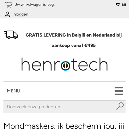
Overslaan en naar de algemene inhoud gaan
Uw winkelwagen is leeg.
NL
inloggen
GRATIS LEVERING in België en Nederland bij
aankoop vanaf €495
MENU
U bent hier
Mondmaskers: ik bescherm jou, jij