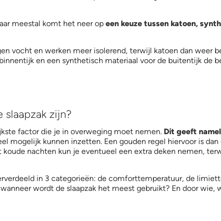
maar meestal komt het neer op
een keuze tussen katoen, synth
gen vocht en werken meer isolerend, terwijl katoen dan weer be
innentijk en een synthetisch materiaal voor de buitentijk de be
 slaapzak zijn?
ijkste factor die je in overweging moet nemen.
Dit geeft namel
rseel mogelijk kunnen inzetten. Een gouden regel hiervoor is da
 koude nachten kun je eventueel een extra deken nemen, terwi
erverdeeld in 3 categorieën: de comforttemperatuur, de limie
s: wanneer wordt de slaapzak het meest gebruikt? En door wie,