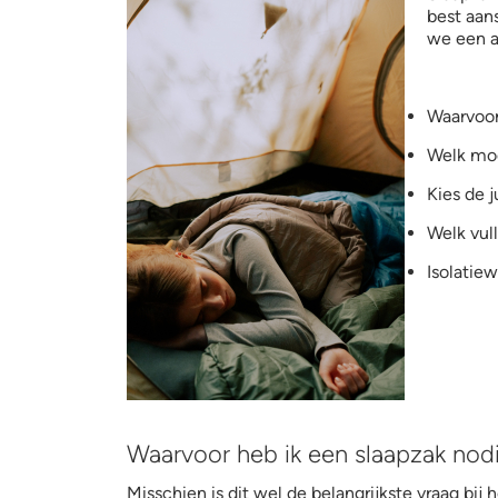
pexels-cottonbro-5994750
best aan
we een a
Waarvoor
Welk mod
Kies de j
Welk vull
Isolatie
Waarvoor heb ik een slaapzak nod
Misschien is dit wel de belangrijkste vraag bij