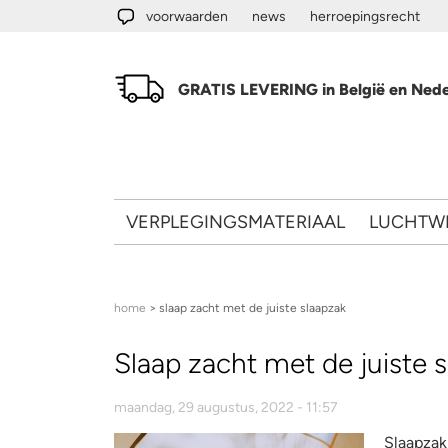
Overslaan en naar de algemene inhoud gaan
voorwaarden
news
herroepingsrecht
GRATIS LEVERING in België en Nede
VERPLEGINGSMATERIAAL
LUCHTW
U bent hier
home
> slaap zacht met de juiste slaapzak
Slaap zacht met de juiste 
maandag, 29 augustus, 2022 - 11:57
Slaapzak