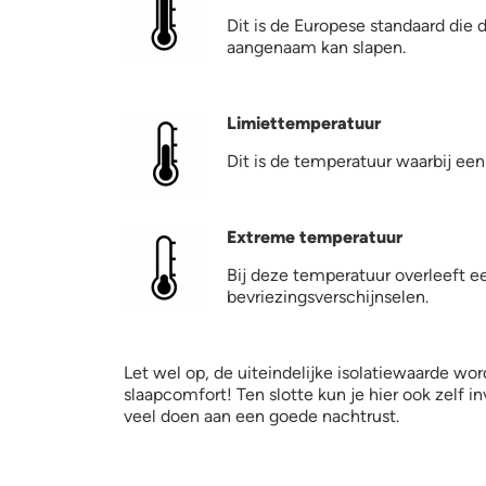
Dit is de Europese standaard di
aangenaam kan slapen.
Limit temp.jpg
Limiettemperatuur
Dit is de temperatuur waarbij een
extreme temp.jpg
Extreme temperatuur
Bij deze temperatuur overleeft e
bevriezingsverschijnselen.
Let wel op, de uiteindelijke isolatiewaarde wo
slaapcomfort! Ten slotte kun je hier ook zelf i
veel doen aan een goede nachtrust.