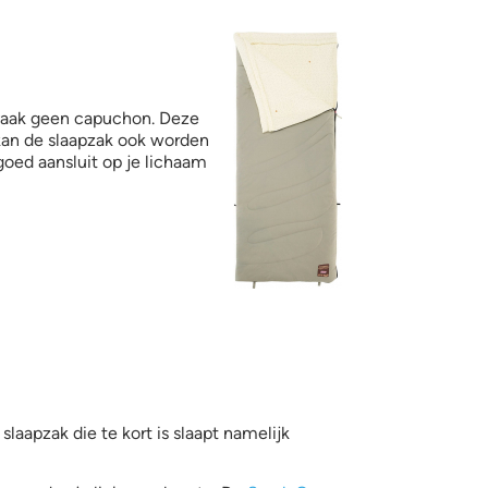
monstera5.jpg
 vaak geen capuchon. Deze
kan de slaapzak ook worden
goed aansluit op je lichaam
laapzak die te kort is slaapt namelijk