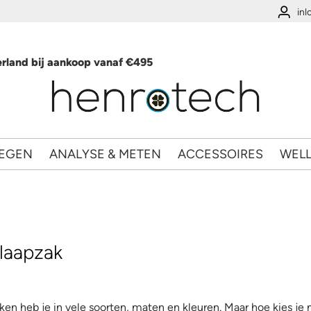
in
rland bij aankoop vanaf €495
EGEN
ANALYSE & METEN
ACCESSOIRES
WEL
slaapzak
ken heb je in vele soorten, maten en kleuren. Maar hoe kies je 