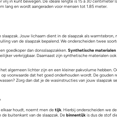
r vrij in kunt bewegen. De ideale lengte is 15 à 30 centimeter 
cm lang en wordt aangeraden voor mensen tot 1.85 meter.
een slaapzak. Jouw lichaam dient in de slaapzak als warmtebron,
ulling van de slaapzak bepalend. We onderscheiden twee soorte
meen goedkoper dan donsslaapzakken.
Synthetische materialen
eilijker verkrijgbaar. Daarnaast zijn synthetische materialen oo
het algemeen lichter zijn en een kleiner pakvolume hebben. Ook
op voorwaarde dat het goed onderhouden wordt. De gouden regel
assen? Zorg dan dat je de wasinstructies van jouw slaapzak se
?
ij elkaar houdt, noemt men de
tijk
. Hierbij onderscheiden we de 
 de buitenkant van de slaapzak. De
binnentijk
is dus de stof d