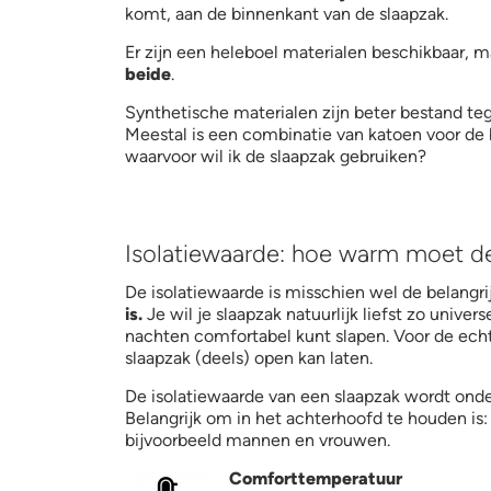
komt, aan de binnenkant van de slaapzak.
Er zijn een heleboel materialen beschikbaar, 
beide
.
Synthetische materialen zijn beter bestand te
Meestal is een combinatie van katoen voor de b
waarvoor wil ik de slaapzak gebruiken?
Isolatiewaarde: hoe warm moet de
De isolatiewaarde is misschien wel de belangr
is.
Je wil je slaapzak natuurlijk liefst zo unive
nachten comfortabel kunt slapen. Voor de echt
slaapzak (deels) open kan laten.
De isolatiewaarde van een slaapzak wordt ond
Belangrijk om in het achterhoofd te houden i
bijvoorbeeld mannen en vrouwen.
comfort temp.jpg
Comforttemperatuur