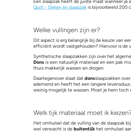
Een slaapzak heeft de juiste maat wanneer je e
Quilt - Deken en slaapzak
is bijvoorbeeld 200 
Welke vullingen zijn er?
Dit aspect is erg belangrijk bij de keuze van 
efficiënt wordt vastgehouden? Hiervoor is de v
Synthetische slaapzakken zijn over het alge
Dons
is een natuurlijk materiaal en een pak mo
thuis makkelijk wassen en drogen.
Daartegenover staat dat
dons
slaapzakken over 
ademend en heeft het een langere levensduur, 
weinig mogelijk te wassen. Moet je hem toch w
Welk tijk materiaal moet ik kiezen
Het omhulsel dat de vulling van de slaapzak b
wel verwacht is de
buitentijk
het omhulsel aan