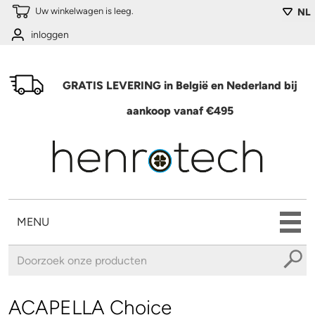
Overslaan en naar de algemene inhoud gaan
Uw winkelwagen is leeg.
NL
inloggen
GRATIS LEVERING in België en Nederland bij
aankoop vanaf €495
MENU
U bent hier
ACAPELLA Choice