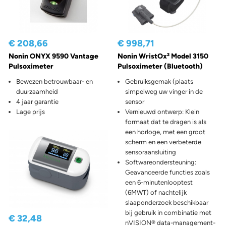
€ 208,66
€ 998,71
Nonin ONYX 9590 Vantage
Nonin WristOx² Model 3150
Pulsoximeter
Pulsoximeter (Bluetooth)
Bewezen betrouwbaar- en
Gebruiksgemak (plaats
duurzaamheid
simpelweg uw vinger in de
4 jaar garantie
sensor
Lage prijs
Vernieuwd ontwerp: Klein
formaat dat te dragen is als
een horloge, met een groot
scherm en een verbeterde
sensoraansluiting
Softwareondersteuning:
Geavanceerde functies zoals
een 6-minutenlooptest
(6MWT) of nachtelijk
slaaponderzoek beschikbaar
bij gebruik in combinatie met
€ 32,48
nVISION® data-management-