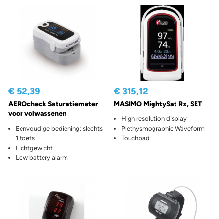
€ 52,39
€ 315,12
AEROcheck Saturatiemeter
MASIMO MightySat Rx, SET
voor volwassenen
High resolution display
Eenvoudige bediening: slechts
Plethysmographic Waveform
1 toets
Touchpad
Lichtgewicht
Low battery alarm