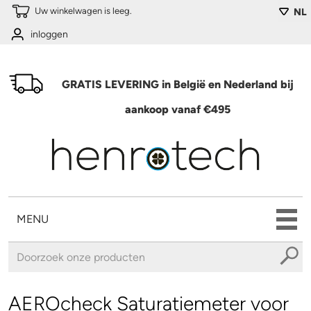
Overslaan en naar de algemene inhoud gaan
Uw winkelwagen is leeg.
NL
inloggen
GRATIS LEVERING in België en Nederland bij
aankoop vanaf €495
MENU
U bent hier
AEROcheck Saturatiemeter voor