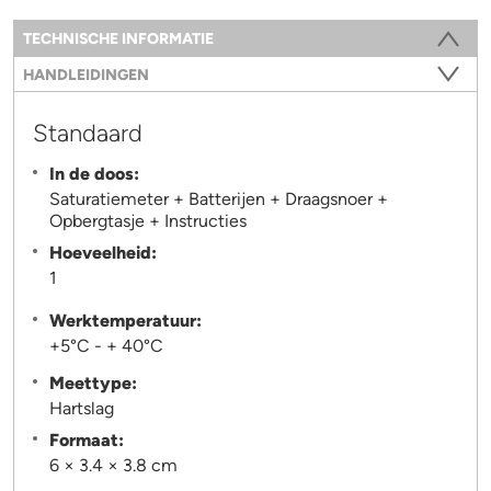
Information
TECHNISCHE INFORMATIE
(ACTIEVE TABBLAD)
HANDLEIDINGEN
Standaard
In de doos:
Saturatiemeter + Batterijen + Draagsnoer +
Opbergtasje + Instructies
Hoeveelheid:
1
Werktemperatuur:
+5°C - + 40°C
Meettype:
Hartslag
Formaat:
6 × 3.4 × 3.8 cm