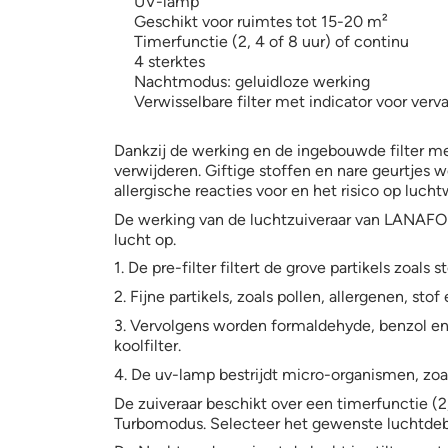
UV-lamp
Geschikt voor ruimtes tot 15-20 m²
Timerfunctie (2, 4 of 8 uur) of continu
4 sterktes
Nachtmodus: geluidloze werking
Verwisselbare filter met indicator voor verv
Dankzij de werking en de ingebouwde filter met
verwijderen. Giftige stoffen en nare geurtjes w
allergische reacties voor en het risico op luc
De werking van de luchtzuiveraar van LANAFORM
lucht op.
1. De pre-filter filtert de grove partikels zoals s
2. Fijne partikels, zoals pollen, allergenen, sto
3. Vervolgens worden formaldehyde, benzol en 
koolfilter.
4. De uv-lamp bestrijdt micro-organismen, zoa
De zuiveraar beschikt over een timerfunctie (2,
Turbomodus. Selecteer het gewenste luchtdebi