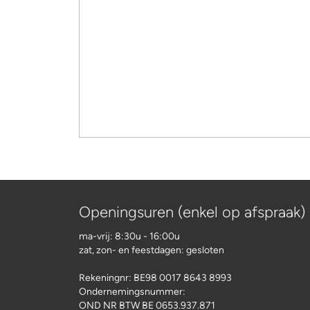
Openingsuren (enkel op afspraak)
ma-vrij: 8:30u - 16:00u
zat, zon- en feestdagen: gesloten
Rekeningnr:
BE98 0017 8643 8993
Ondernemingsnummer:
OND NR BTW BE 0653.937.871