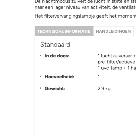
De Nachtmodus zuivert de lucht in stilte en ste
naar een lager niveau van activiteit, de venti
Het filtervervangingslampje geeft het moment 
TECHNISCHE INFORMATIE
(ACTIEVE
HANDLEIDINGEN
TABBLAD)
Information
Standaard
In de doos:
1 luchtzuiveraar 
pre-filter/actieve
1 uvc-lamp + 1 ha
Hoeveelheid:
1
Gewicht:
2.9 kg