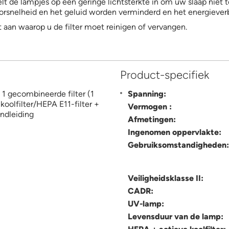
lt de lampjes op een geringe lichtsterkte in om uw slaap niet t
latorsnelheid en het geluid worden verminderd en het energiever
aan waarop u de filter moet reinigen of vervangen.
Product-specifiek
+ 1 gecombineerde filter (1
Spanning:
 koolfilter/HEPA E11-filter +
Vermogen :
ndleiding
Afmetingen:
Ingenomen oppervlakte:
Gebruiksomstandigheden
Veiligheidsklasse II:
CADR:
UV-lamp:
Levensduur van de lamp: