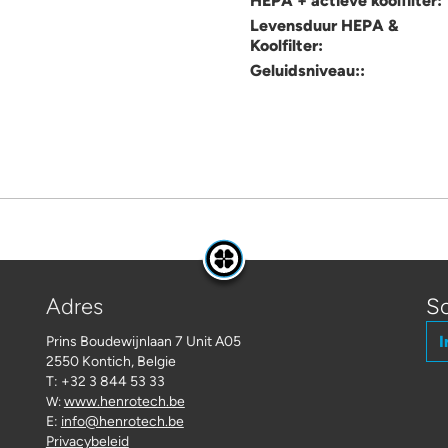
HEPA + actieve koolfilter:
Levensduur HEPA &
Koolfilter:
Geluidsniveau::
Adres
Sc
I
Prins Boudewijnlaan 7 Unit A05
2550 Kontich, Belgie
T: +32 3 844 53 33
www.henrotech.be
W:
E:
info@henrotech.be
Privacybeleid