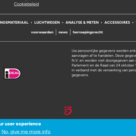
Cookiebeleid
INGSMATERIAAL
LUCHTWEGEN
ANALYSE & METEN
ACCESSOIRES
voorwaarden
news
herroepingsrecht
Uw persoonlijke gegevens worden enke
aanvragen af te handelen. Deze gege
N.V. en worden niet doorgegeven aan 
Parlement en de Raad van 24 oktober 
in verband met de verwerking van pers
gegevens.
ur user experience
WEBSITE DOOR 3SIGN
No, give me more info
.