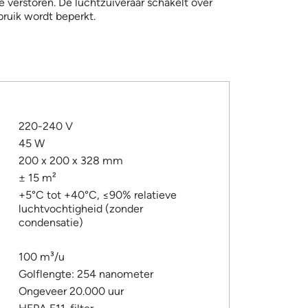
e verstoren. De luchtzuiveraar schakelt over
bruik wordt beperkt.
220-240 V
45 W
200 x 200 x 328 mm
± 15 m²
:
+5°C tot +40°C, ≤90% relatieve
luchtvochtigheid (zonder
condensatie)
100 m³/u
Golflengte: 254 nanometer
Ongeveer 20.000 uur