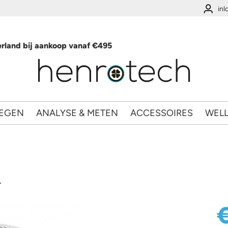
in
rland bij aankoop vanaf €495
EGEN
ANALYSE & METEN
ACCESSOIRES
WEL
r