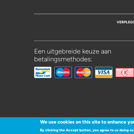
VERPLEG
Een uitgebreide keuze aan
betalingsmethodes:
We use cookies on this site to enhance yo
By clicking the Accept button, you agree to us doing so