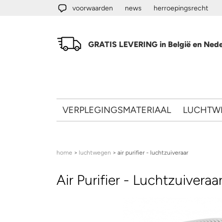
Overslaan en naar de algemene inhoud gaan
voorwaarden
news
herroepingsrecht
GRATIS LEVERING in België en Nede
VERPLEGINGSMATERIAAL
LUCHTW
U bent hier
home
>
luchtwegen
> air purifier - luchtzuiveraar
Air Purifier - Luchtzuiveraa