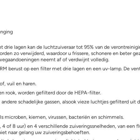
anging
 drie lagen kan de luchtzuiveraar tot 95% van de verontreinigin
orden zo verwijderd, waardoor u frissere, schonere en beter gez
htwegaandoeningen neemt af of verdwijnt volledig.
 berust op een filter met drie lagen en een uv-lamp. De ventil
tof, vuil en haren.
f en rook, worden gefilterd door de HEPA-filter.
andere schadelijke gassen, alsook vieze luchtjes gefilterd uit
ls microben, kiemen, virussen, bacteriën en schimmels.
 4 of 8 uur) en 4 verschillende zuiveringssnelheden, van een fl
et naar gelang uw zuiveringsbehoeften.