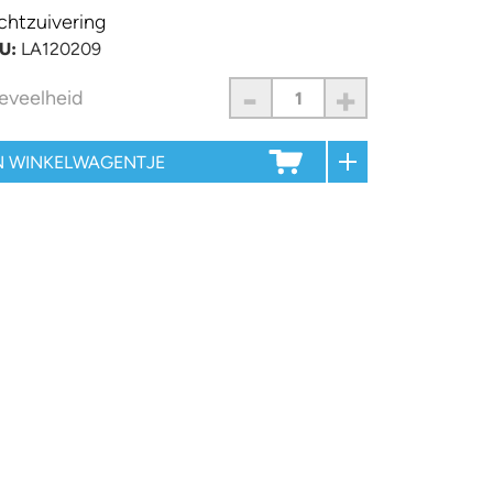
chtzuivering
U:
LA120209
-
+
eveelheid