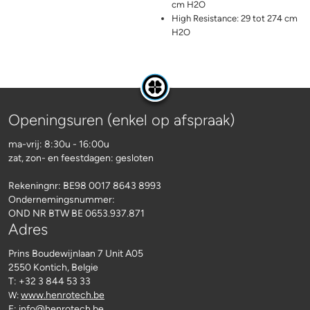
cm H2O
High Resistance: 29 tot 274 cm
H2O
Openingsuren (enkel op afspraak)
ma-vrij: 8:30u - 16:00u
zat, zon- en feestdagen: gesloten
Rekeningnr:
BE98 0017 8643 8993
Ondernemingsnummer:
OND NR BTW BE 0653.937.871
Adres
Prins Boudewijnlaan 7 Unit A05
2550 Kontich, Belgie
T: +32 3 844 53 33
www.henrotech.be
W:
E:
info@henrotech.be