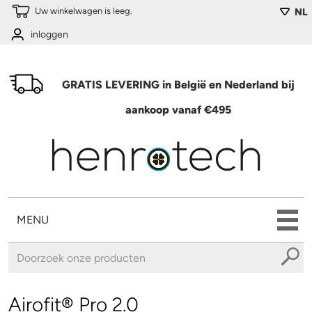
Overslaan en naar de algemene inhoud gaan
Uw winkelwagen is leeg.
NL
inloggen
GRATIS LEVERING in België en Nederland bij
aankoop vanaf €495
MENU
U bent hier
Airofit® Pro 2.0