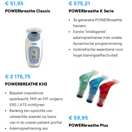
€ 51,95
€ 575,21
POWERbreathe Classic
POWERbreathe K Serie
3e generatie POWERbreathe
trainers
Eerste "intelligente"
ademspiertrainer met unieke
dynamische programmering
Isokinetische weerstand voor
hoge trainingseffectiviteit
€ 2 176,75
POWERBREATHE KH2
Bepalen inspiratoire
spierkracht; MIP en PIF volgens
ERS / ATS richtlijnen
Ranking ten opzichte van
verwachte waarde op basis
€ 59,95
van in te voeren patient profiel
POWERbreathe Plus
Ademspiertraining ses