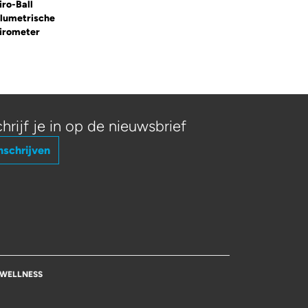
iro-Ball
lumetrische
irometer
hrijf je in op de nieuwsbrief
nschrijven
WELLNESS