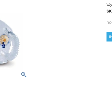
Vo
SK
ho