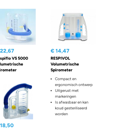
 22,67
€ 14,47
spiflo VS 5000
RESPIVOL
lumetrische
Volumetrische
irometer
Spirometer
Compact en
ergonomisch ontwerp
Uitgerust met
markeringen
Is afwasbaar en kan
koud gesteriliseerd
worden
 18,50