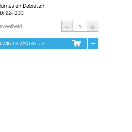
lumes en Debieten
U:
22-1200
-
+
eveelheid