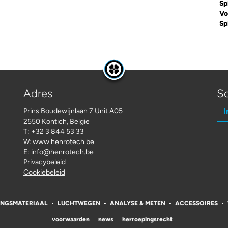
Sp
Vo
Sp
Adres
Sc
I
Prins Boudewijnlaan 7 Unit A05
2550 Kontich, Belgie
T: +32 3 844 53 33
www.henrotech.be
W:
E:
info@henrotech.be
Privacybeleid
Cookiebeleid
INGSMATERIAAL
LUCHTWEGEN
ANALYSE & METEN
ACCESSOIRES
voorwaarden
news
herroepingsrecht