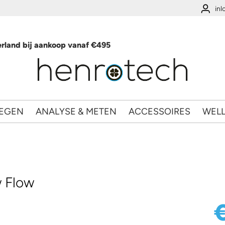
in
rland bij aankoop vanaf €495
EGEN
ANALYSE & METEN
ACCESSOIRES
WEL
w Flow