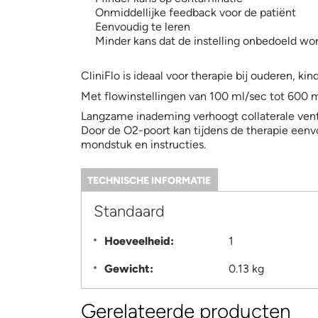
Onmiddellijke feedback voor de patiënt
Eenvoudig te leren
Minder kans dat de instelling onbedoeld wo
CliniFlo is ideaal voor therapie bij ouderen, k
Met flowinstellingen van 100 ml/sec tot 600 ml
Langzame inademing verhoogt collaterale vent
Door de O2-poort kan tijdens de therapie een
mondstuk en instructies.
TECHNISCHE INFORMATIE
(ACTIEVE
TABBLAD)
Information
Standaard
Hoeveelheid:
1
Gewicht:
0.13 kg
Gerelateerde producten