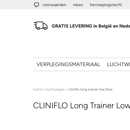
Overslaan en naar de algemene inhoud gaan
voorwaarden
news
herroepingsrecht
GRATIS LEVERING in België en Nede
VERPLEGINGSMATERIAAL
LUCHTW
U bent hier
home
>
luchtwegen
> cliniflo long trainer low flow
CLINIFLO Long Trainer Lo