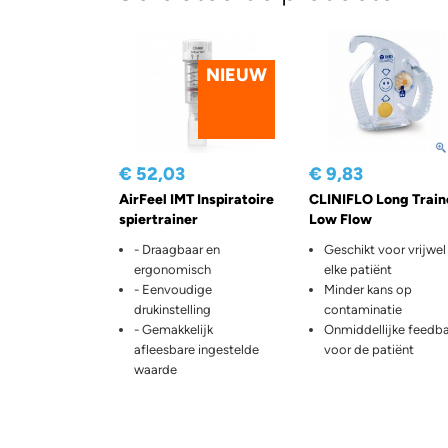
NIEUW
€ 52,03
€ 9,83
AirFeel IMT Inspiratoire
CLINIFLO Long Train
spiertrainer
Low Flow
- Draagbaar en
Geschikt voor vrijwel
ergonomisch
elke patiënt
- Eenvoudige
Minder kans op
drukinstelling
contaminatie
- Gemakkelijk
Onmiddellijke feedb
afleesbare ingestelde
voor de patiënt
waarde