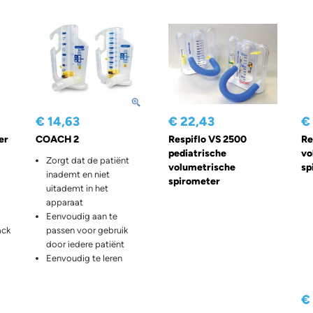
€ 14,63
€ 22,43
€
er
COACH 2
Respiflo VS 2500
Re
pediatrische
vo
Zorgt dat de patiënt
volumetrische
sp
inademt en niet
spirometer
uitademt in het
apparaat
Eenvoudig aan te
ack
passen voor gebruik
door iedere patiënt
Eenvoudig te leren
€