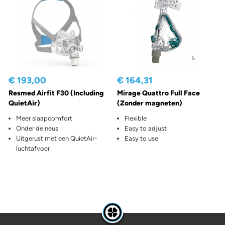
€ 193,00
€ 164,31
Resmed Airfit F30 (Including
Mirage Quattro Full Face
QuietAir)
(Zonder magneten)
Meer slaapcomfort
Flexible
Onder de neus
Easy to adjust
Uitgerust met een QuietAir-
Easy to use
luchtafvoer