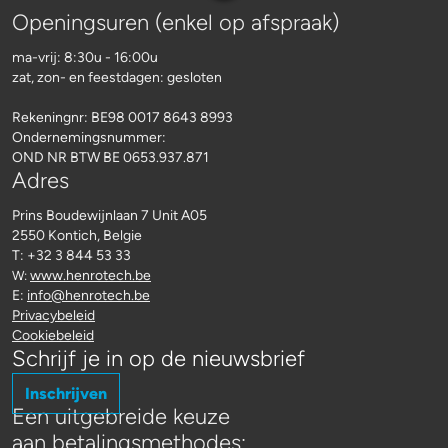
Openingsuren (enkel op afspraak)
ma-vrij: 8:30u - 16:00u
zat, zon- en feestdagen: gesloten
Rekeningnr:
BE98 0017 8643 8993
Ondernemingsnummer:
OND NR BTW BE 0653.937.871
Adres
Prins Boudewijnlaan 7 Unit A05
2550 Kontich, Belgie
T: +32 3 844 53 33
www.henrotech.be
W:
E:
info@henrotech.be
Privacybeleid
Cookiebeleid
Schrijf je in op de nieuwsbrief
Inschrijven
Een uitgebreide keuze
aan betalingsmethodes: