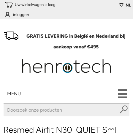
Overslaan en naar de algemene inhoud gaan
Uw winkelwagen is leeg.
NL
inloggen
GRATIS LEVERING in België en Nederland bij
aankoop vanaf €495
MENU
U bent hier
Resmed Airfit N30i QUIET Sml