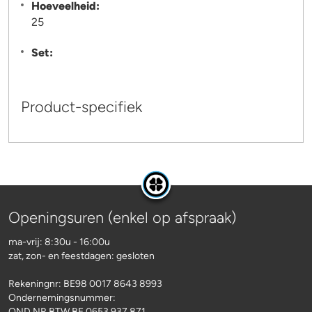
Hoeveelheid:
25
Set:
Product-specifiek
Openingsuren (enkel op afspraak)
ma-vrij: 8:30u - 16:00u
zat, zon- en feestdagen: gesloten
Rekeningnr:
BE98 0017 8643 8993
Ondernemingsnummer:
OND NR BTW BE 0653.937.871