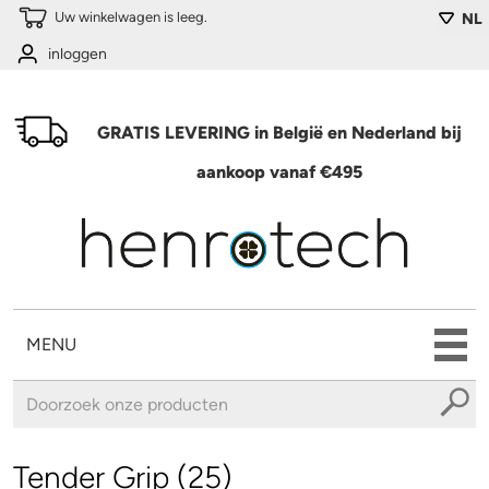
Overslaan en naar de algemene inhoud gaan
Uw winkelwagen is leeg.
NL
inloggen
GRATIS LEVERING in België en Nederland bij
aankoop vanaf €495
MENU
U bent hier
Tender Grip (25)