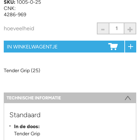
SKU:
1005-0-25
CNK:
4286-969
-
+
hoeveelheid
Tender Grip (25)
Information
TECHNISCHE INFORMATIE
(ACTIEVE TABBLAD)
Standaard
In de doos:
Tender Grip