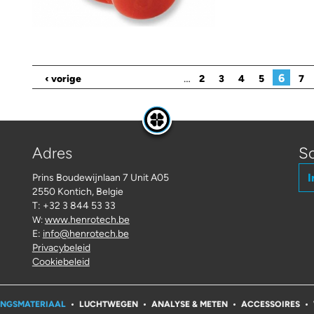
Pagina's
…
6
‹ vorige
2
3
4
5
7
Adres
Sc
I
Prins Boudewijnlaan 7 Unit A05
2550 Kontich, Belgie
T: +32 3 844 53 33
www.henrotech.be
W:
E:
info@henrotech.be
Privacybeleid
Cookiebeleid
INGSMATERIAAL
LUCHTWEGEN
ANALYSE & METEN
ACCESSOIRES