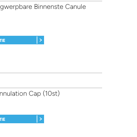
werpbare Binnenste Canule
TIE
nnulation Cap (10st)
TIE