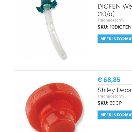
DICFEN Weg
(10/d)
Tracheostomy
SKU:
10DICFEN
MEER INFORMA
€ 68,85
Shiley Deca
Tracheostomy
SKU:
6DCP
MEER INFORMA