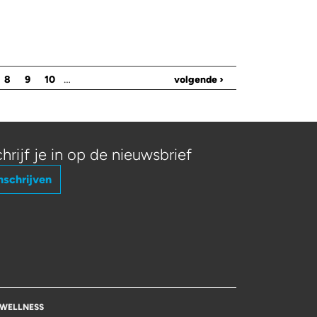
…
8
9
10
volgende ›
hrijf je in op de nieuwsbrief
nschrijven
WELLNESS