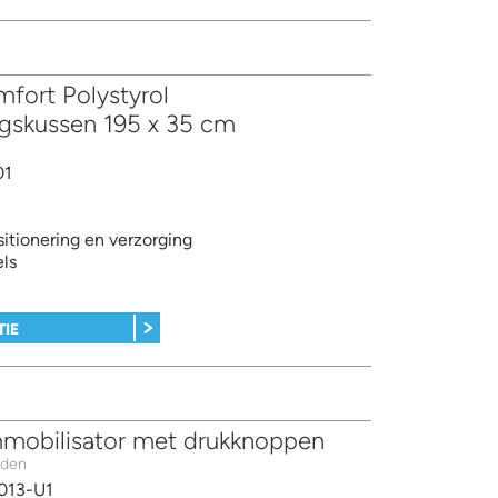
mfort Polystyrol
ngskussen 195 x 35 cm
01
sitionering en verzorging
ls
TIE
mobilisator met drukknoppen
nden
013-U1