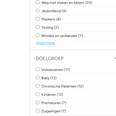
Apply Weg met steken en beten! filter
Apply Weg met 
Weg met steken en beten! (20)
Apply Jeukstillend filter
Apply Jeukstillend filter
Jeukstillend (4)
Apply Maskers filter
Apply Maskers filter
Maskers (8)
Apply Testing filter
Apply Testing filter
Testing (2)
Apply Windels en verbanden filter
Apply Windels en ver
Windels en verbanden (7)
Show more
DOELGROEP
Apply Volwassenen filter
Apply Volwassenen filter
Volwassenen (17)
Apply Baby filter
Apply Baby filter
Baby (13)
Apply Chronische Patiënten filter
Apply Chronische Pat
Chronische Patiënten (12)
Apply Kinderen filter
Apply Kinderen filter
Kinderen (12)
Apply Prematuren filter
Apply Prematuren filter
Prematuren (7)
Apply Zuigelingen filter
Apply Zuigelingen filter
Zuigelingen (7)