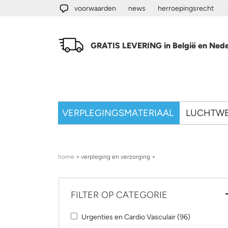
Overslaan en naar de algemene inhoud gaan
voorwaarden
news
herroepingsrecht
GRATIS LEVERING in België en Nede
VERPLEGINGSMATERIAAL
LUCHTW
U bent hier
home
> verpleging en verzorging >
FILTER OP CATEGORIE
Apply Urgenties en Cardio Vasculair filter
Apply Urgent
Urgenties en Cardio Vasculair (96)