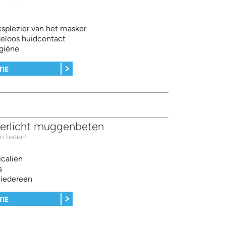
1
splezier van het masker.
geloos huidcontact
giène
TIE
Verlicht muggenbeten
n beten!
caliën
s
 iedereen
TIE