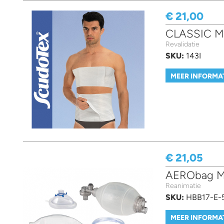
€ 21,00
CLASSIC M
Revalidatie
SKU:
143I
MEER INFORMA
€ 21,05
AERObag Ma
Reanimatie
SKU:
HBB17-E-
MEER INFORMA