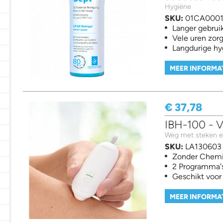
lter
 Reiniging-Ontsmetting-Steriliseren filter
Hygiëne
SKU:
01CA000
ter
Langer gebruik
Vele uren zor
Langdurige hy
MEER INFORMA
eriaal filter
€ 37,78
IBH-100 - 
iaal - Gadgets filter
Weg met steken e
SKU:
LA130603
Zonder Chemi
2 Programma'
Geschikt voor
MEER INFORMA