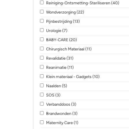
Apply Reiniging-Ontsmetting-Steriliseren fi
Apply
Reiniging-Ontsmetting-Steriliseren (40)
Apply Wondverzorging filter
Apply Wondverzorging fil
Wondverzorging (22)
Apply Pijnbestrijding filter
Apply Pijnbestrijding filter
Pijnbestrijding (13)
Apply Urologie filter
Apply Urologie filter
Urologie (7)
Apply BABY-CARE filter
Apply BABY-CARE filter
BABY-CARE (20)
Apply Chirurgisch Materiaal filter
Apply Chirurgisch Mat
Chirurgisch Materiaal (11)
Apply Revalidatie filter
Apply Revalidatie filter
Revalidatie (31)
Apply Reanimatie filter
Apply Reanimatie filter
Reanimatie (11)
Apply Klein materiaal - Gadgets filter
Apply Klein mater
Klein materiaal - Gadgets (10)
Apply Naalden filter
Apply Naalden filter
Naalden (5)
Apply SOS filter
Apply SOS filter
SOS (3)
Apply Verbanddoos filter
Apply Verbanddoos filter
Verbanddoos (3)
Apply Brandwonden filter
Apply Brandwonden filter
Brandwonden (3)
Apply Maternity Care filter
Apply Maternity Care filter
Maternity Care (1)