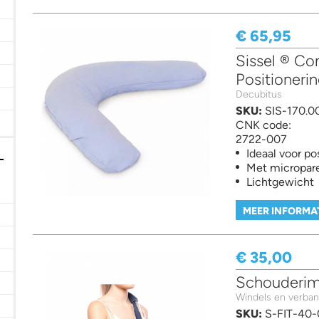
steken en beten! filter
€ 65,95
Sissel ® Co
Positioneri
Decubitus
banden filter
SKU:
SIS-170.0
CNK code:
2722-007
Ideaal voor po
Met micropare
Lichtgewicht
MEER INFORMA
iënten filter
€ 35,00
Schouderim
Windels en verba
SKU:
S-FIT-40-