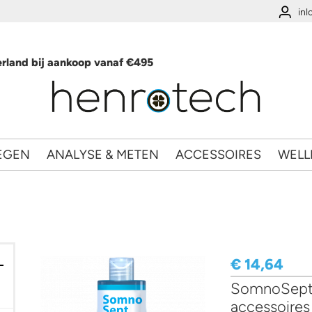
in
rland bij aankoop vanaf €495
EGEN
ANALYSE & METEN
ACCESSOIRES
WELL
€ 14,64
SomnoSept 
ies en Cardio Vasculair filter
accessoire