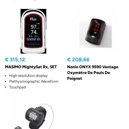
€ 315,12
€ 208,66
MASIMO MightySat Rx, SET
Nonin ONYX 9590 Vantage
Oxymètre De Pouls De
High resolution display
Poignet
Plethysmographic Waveform
Touchpad