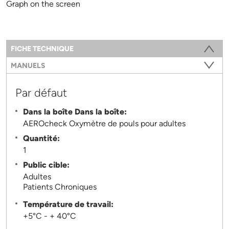
Graph on the screen
Information
FICHE TECHNIQUE
(ONGLET ACTIF)
MANUELS
Par défaut
Dans la boîte Dans la boîte:
AEROcheck Oxymètre de pouls pour adultes
Quantité:
1
Public cible:
Adultes
Patients Chroniques
Température de travail:
+5°C - + 40°C