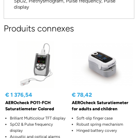
SpO2, Plethysmogram, Pulse frequency, Pulse
display
Produits connexes
€ 1 376,54
€ 78,42
AEROcheck PO11-FCH
AEROcheck Saturatiemeter
Saturatiemeter Colored
for adults and children
Brilliant Multicolour TFT display
Soft-slip finger case
SpO2 & Pulse frequency
Robust spring mechanism
display
Hinged battery covery
Acoustic and optical alarms