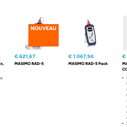
NOUVEAU
€ 621,67
€ 1 067,94
€
x,
MASIMO RAD-5
MASIMO RAD-5 Pack
MA
CO
ay