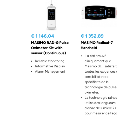
€ 1 146,04
€ 1 352,89
MASIMO RAD-G Pulse
MASIMO Radical-7
Oximeter Kit with
Handheld
sensor (Continuous)
Il a été prouvé
Reliable Monitoring
cliniquement que
Informative Display
Masimo SET satisfait
Alarm Management
toutes les exigences
sensibilité et de
spécificité de la
technologie de pulse
oximeter.
La technologie rain
utilise des longueurs
d’onde de lumière 7+
pour mesurer de faç