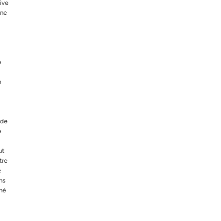
ive
ine
e
b
 de
e
ut
tre
e
ns
né