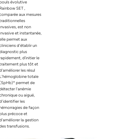
pouls évolutive
Rainbow SET ,
comparée aux mesures
traditionnelles
invasives, est non
invasive et instantanée,
elle permet aux
cliniciens d'établir un
diagnostic plus
rapidement, d’initier le
traitement plus tôt et
d'améliorer les résul
L'hémoglobine totale
(SpHb)* permet de
détecter l'anémie
chronique ou aiguë,
d'identifier les
hémorragies de façon
plus précoce et
d'améliorer la gestion
des transfusions.