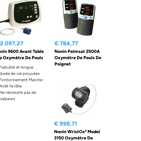
 2 097,27
€ 784,77
nin 9600 Avant Table
Nonin Palmsat 2500A
p Oxymètre De Pouls
Oxymètre De Pouls De
Poignet
Fiabulité et longue
durée de vie prouvées
Fontionnement Marche-
Arrêt fa√ßile
Ne nécessite pas de
palpeurs
€ 998,71
Nonin WristOx² Model
3150 Oxymètre De