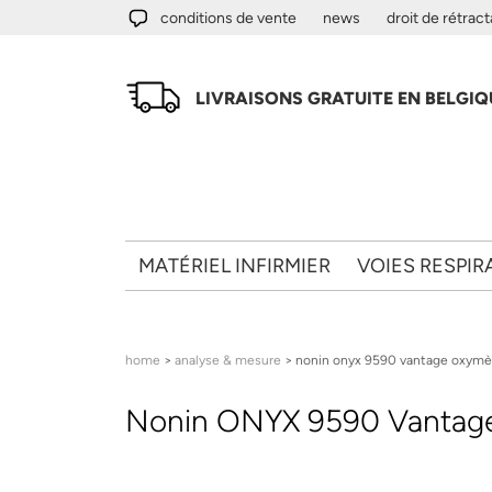
Aller au contenu principal
conditions de vente
news
droit de rétract
LIVRAISONS GRATUITE EN BELGIQU
MATÉRIEL INFIRMIER
VOIES RESPIR
Vous êtes ici
home
>
analyse & mesure
> nonin onyx 9590 vantage oxymèt
Nonin ONYX 9590 Vantage