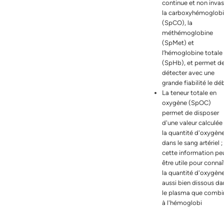
continue et non invas
la carboxyhémoglob
(SpCO), la
méthémoglobine
(SpMet) et
l’hémoglobine totale
(SpHb), et permet d
détecter avec une
grande fiabilité le dé
La teneur totale en
oxygène (SpOC)
permet de disposer
d'une valeur calculée
la quantité d'oxygèn
dans le sang artériel ;
cette information pe
être utile pour connaî
la quantité d'oxygèn
aussi bien dissous da
le plasma que combi
à l'hémoglobi