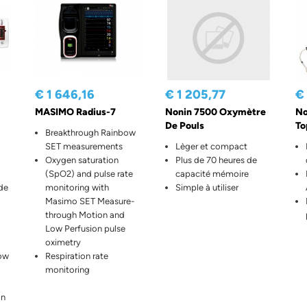
€ 1 646,16
€ 1 205,77
€
MASIMO Radius-7
Nonin 7500 Oxymètre
No
De Pouls
To
Breakthrough Rainbow
SET measurements
Lèger et compact
Oxygen saturation
Plus de 70 heures de
(SpO2) and pulse rate
capacité mémoire
 de
monitoring with
Simple à utiliser
Masimo SET Measure-
through Motion and
Low Perfusion pulse
oximetry
bow
Respiration rate
monitoring
on