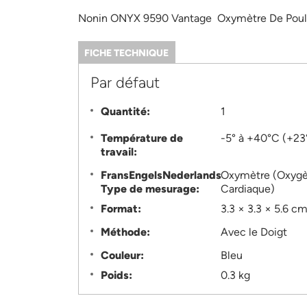
Nonin ONYX 9590 Vantage Oxymètre De Pouls
FICHE TECHNIQUE
(ONGLET
ACTIF)
Information
Par défaut
Quantité:
1
Température de
-5° à +40°C (+23
travail:
FransEngelsNederlands
Oxymètre (Oxygè
Type de mesurage:
Cardiaque)
Format:
3.3 × 3.3 × 5.6 c
Méthode:
Avec le Doigt
Couleur:
Bleu
Poids:
0.3 kg