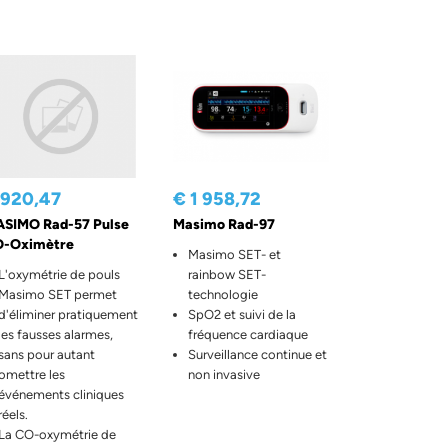
 920,47
€ 1 958,72
SIMO Rad-57 Pulse
Masimo Rad-97
-Oximètre
Masimo SET- et
L'oxymétrie de pouls
rainbow SET-
Masimo SET permet
technologie
d'éliminer pratiquement
SpO2 et suivi de la
les fausses alarmes,
fréquence cardiaque
sans pour autant
Surveillance continue et
omettre les
non invasive
événements cliniques
réels.
La CO-oxymétrie de