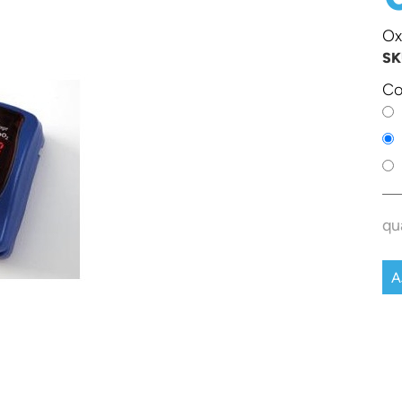
Ox
SK
Co
qu