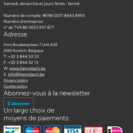
Samedi, dimanche et jours fériés : fermé
Numéro de compte: BE98 0017 8643 8993
Numéro d'entreprise:
n° de TVA BE 0653.937.871
Adresse
Prins Boudewijnlaan 7 Unit A05
2550 Kontich
, Belgique
T: +32 3 844 53 33
F: +32 3 844 52 13
W:
www.henrotech.be
E:
info@henrotech.be
Privacy policy
Cookie policy
Abonnez-vous à la newsletter
S'abonner
Un large choix de
moyens de paiements: