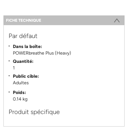
Information
FICHE TECHNIQUE
(ONGLET ACTIF)
Par défaut
Dans la boîte:
POWERbreathe Plus (Heavy)
Quantité:
1
Public cible:
Adultes
Poids:
0.14 kg
Produit spécifique