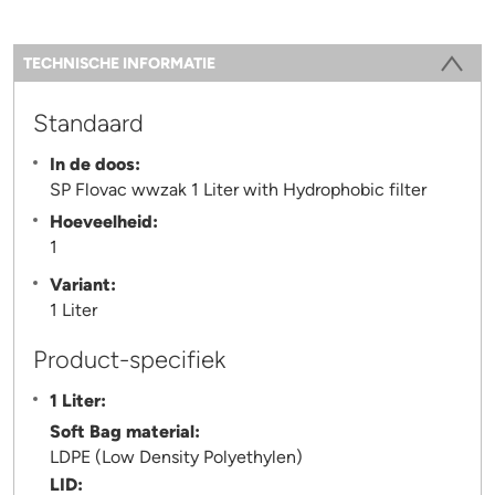
Information
TECHNISCHE INFORMATIE
(ACTIEVE TABBLAD)
Standaard
In de doos:
SP Flovac wwzak 1 Liter with Hydrophobic filter
Hoeveelheid:
1
Variant:
1 Liter
Product-specifiek
1 Liter:
Soft Bag material:
LDPE (Low Density Polyethylen)
LID: