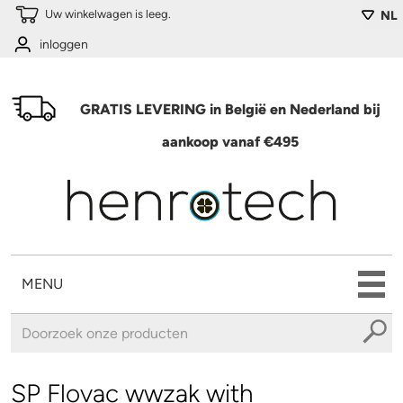
Overslaan en naar de algemene inhoud gaan
Uw winkelwagen is leeg.
NL
inloggen
GRATIS LEVERING in België en Nederland bij
aankoop vanaf €495
MENU
U bent hier
SP Flovac wwzak with