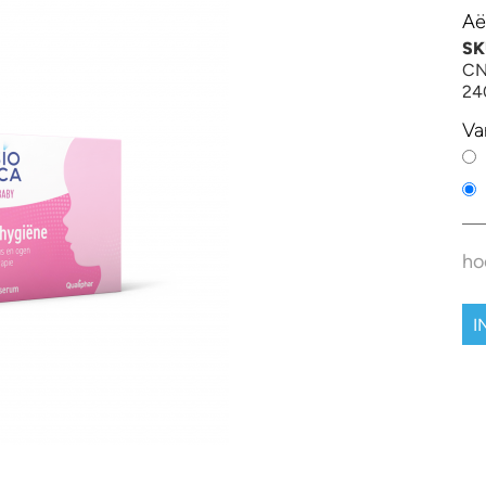
Aë
SK
CN
24
Va
ho