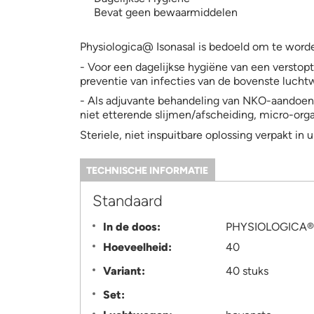
Bevat geen bewaarmiddelen
Physiologica@ Isonasal is bedoeld om te worde
- Voor een dagelijkse hygiëne van een verstopte
preventie van infecties van de bovenste luch
- Als adjuvante behandeling van NKO-aandoenin
niet etterende slijmen/afscheiding, micro-org
Steriele, niet inspuitbare oplossing verpakt in u
TECHNISCHE INFORMATIE
(ACTIEVE
TABBLAD)
Information
Standaard
In de doos:
PHYSIOLOGICA®
Hoeveelheid:
40
Variant:
40 stuks
Set: