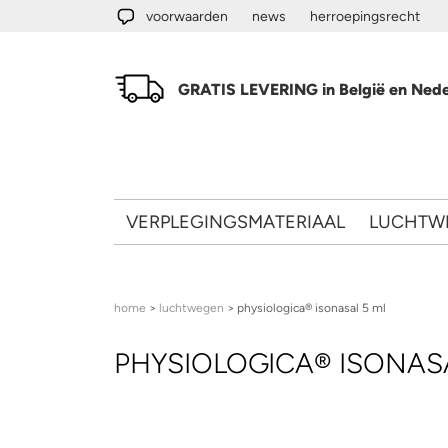
Overslaan en naar de algemene inhoud gaan
voorwaarden
news
herroepingsrecht
GRATIS LEVERING in België en Nede
VERPLEGINGSMATERIAAL
LUCHTW
U bent hier
home
>
luchtwegen
> physiologica® isonasal 5 ml
PHYSIOLOGICA® ISONASA