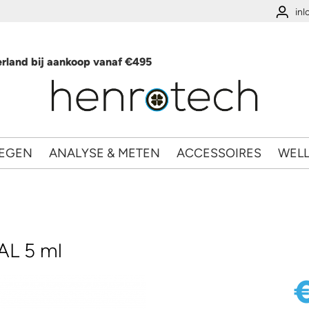
in
rland bij aankoop vanaf €495
EGEN
ANALYSE & METEN
ACCESSOIRES
WEL
L 5 ml