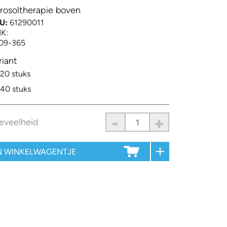
rosoltherapie boven
U:
61290011
K:
09-365
riant
20 stuks
40 stuks
-
+
eveelheid