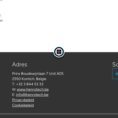
;
en
Adres
Sc
I
Prins Boudewijnlaan 7 Unit A05
2550 Kontich, Belgie
T: +32 3 844 53 33
www.henrotech.be
W:
E:
info@henrotech.be
Privacybeleid
Cookiebeleid