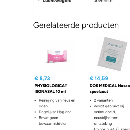
Luchtwegen:
bovenste
Gerelateerde producten
€ 8,73
€ 14,59
PHYSIOLOGICA®
DOS MEDICAL Nasaa
ISONASAL 10 ml
spoelzout
Reiniging van neus en
2 varianten
ogen
wordt gebruikt bij
Dagelijkse Hygiëne
verkoudheid,
Bevat geen
neusbijholten-
bewaarmiddelen
ontsteking
(rhinosinusitis), allerg