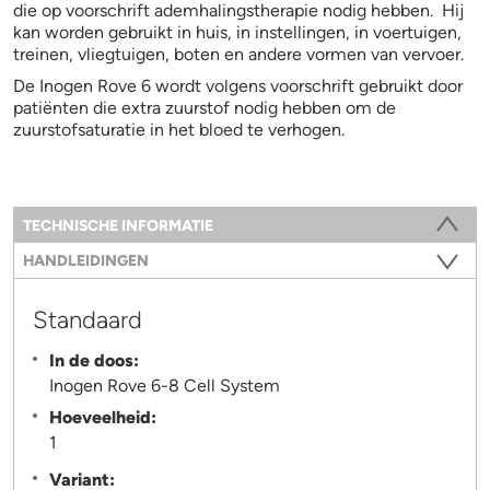
die op voorschrift ademhalingstherapie nodig hebben. Hij
kan worden gebruikt in huis, in instellingen, in voertuigen,
treinen, vliegtuigen, boten en andere vormen van vervoer.
De Inogen Rove 6 wordt volgens voorschrift gebruikt door
patiënten die extra zuurstof nodig hebben om de
zuurstofsaturatie in het bloed te verhogen.
Information
TECHNISCHE INFORMATIE
(ACTIEVE TABBLAD)
HANDLEIDINGEN
Standaard
In de doos:
Inogen Rove 6-8 Cell System
Hoeveelheid:
1
Variant: