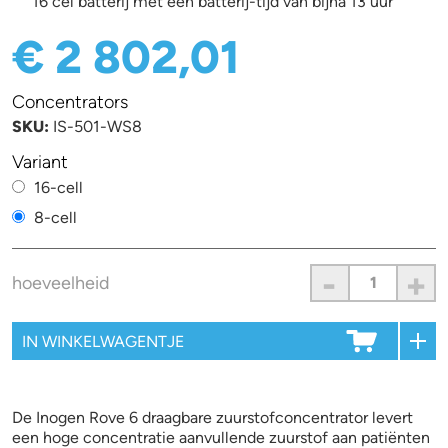
16 cel batterij met een batterij-tijd van bijna 13 uur
€ 2 802,01
Concentrators
SKU:
IS-501-WS8
Variant
16-cell
8-cell
-
+
hoeveelheid
De Inogen Rove 6 draagbare zuurstofconcentrator levert
een hoge concentratie aanvullende zuurstof aan patiënten