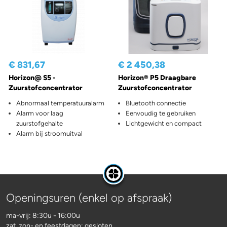
€ 831,67
€ 2 450,38
Horizon@ S5 -
Horizon® P5 Draagbare
Zuurstofconcentrator
Zuurstofconcentrator
Abnormaal temperatuuralarm
Bluetooth connectie
Alarm voor laag
Eenvoudig te gebruiken
zuurstofgehalte
Lichtgewicht en compact
Alarm bij stroomuitval
Openingsuren (enkel op afspraak)
ma-vrij: 8:30u - 16:00u
zat, zon- en feestdagen: gesloten