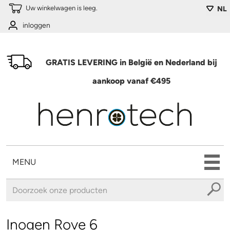
Overslaan en naar de algemene inhoud gaan
Uw winkelwagen is leeg.
NL
inloggen
GRATIS LEVERING in België en Nederland bij
aankoop vanaf €495
MENU
U bent hier
Inogen Rove 6