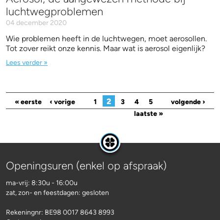
luchtwegproblemen
04 december 2020
Wie problemen heeft in de luchtwegen, moet aerosollen.
Tot zover reikt onze kennis. Maar wat is aerosol eigenlijk?
Lees verder »
Pagina's
2
« eerste
‹ vorige
1
3
4
5
volgende ›
laatste »
Openingsuren (enkel op afspraak)
ma-vrij: 8:30u - 16:00u
zat, zon- en feestdagen: gesloten
Rekeningnr:
BE98 0017 8643 8993