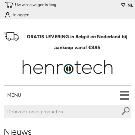
Overslaan en naar de algemene inhoud gaan
Uw winkelwagen is leeg.
NL
inloggen
GRATIS LEVERING in België en Nederland bij
aankoop vanaf €495
MENU
U bent hier
Nieuws