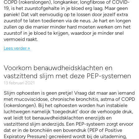
COPD (rokerslongen), longkanker, longfibrose of COVID-
19, is het zuurstofgehalte in je bloed erg laag. Maar geen
paniek! Dat valt eenvoudig op te lossen door jezelf extra
zuurstof te laten toedienen via de neus. Je hart en longen
zullen op die manier minder hard moeten werken om het
zuurstof in je bloed te krijgen, waardoor je minder snel
vermoeid raakt.
Lees verder »
Voorkom benauwdheidsklachten en
vastzittend slijm met deze PEP-systemen
13 februari 2021
Slijm ophoesten is geen pretje! Vraag dat maar aan iemand
met mucoviscidose, chronische bronchitis, astma of COPD
(rokerslongen). Bij het ophoesten worden hun instabiele
luchtwegen namelijk ‘toegedrukt’ door de verhoogde druk,
wat leidt tot benauwdheidsklachten enerzijds en
vastzittend slijm anderzijds. Een PEP-systeem zorgt ervoor
dat er in de bronchiën een bovendruk (PEP of Positive
Expiratory Pressure) gecreëerd wordt bij de uitademing,